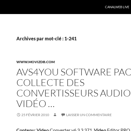
CANALWEB LIVE
Archives par mot-clé : 1-241
WWW.MOVIZDB.COM
AVS4YOU SOFTWARE PAC
COLLECTE DES
CONVERTISSEURS AUDIO
VIDÉO …
25 FÉVRIER 2010
LAISSER UN COMMENTAIRE
Contenu
:
Video
Converter v6.3.3.371.
Video
Editor PRO 