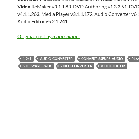
Video
ReMaker v3.1.1.83. DVD Authoring v1.3.3.51. DV
v4.1.1.263. Media Player v3.1.1.172. Audio Converter v6.
Audio Editor v5.2.1.241 …
Original post by
mariusmarius
1-241
AUDIO-CONVERTER
CONVERTISSEURS-AUDIO
PLA
SOFTWARE-PACK
VIDEO-CONVERTER
VIDEO-EDITOR