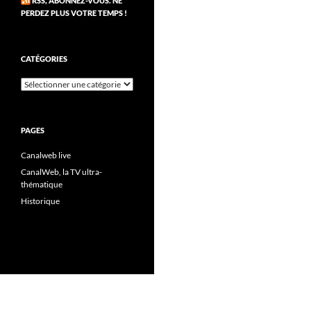
RSS, ABONNEZ-VOUS. NE
PERDEZ PLUS VOTRE TEMPS !
CATÉGORIES
Catégories
PAGES
Canalweb live
CanalWeb, la TV ultra-
thématique
Historique