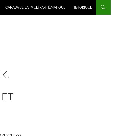
CANALWEB, LA TV ULTRA-THÉMATIQUE
HISTORIQUE
K.
 ET
v4.2.1.167.