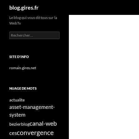
Recherche
blog.gires.fr
Aller
Le blog qui vous dit tous sur la
WebTv
au
contenu
Rechercher :
SITE D'INFO
romain.gires.net
NUAGE DE MOTS
actualite
asset-management-
system
canal-web
bezier
blog
convergence
ces