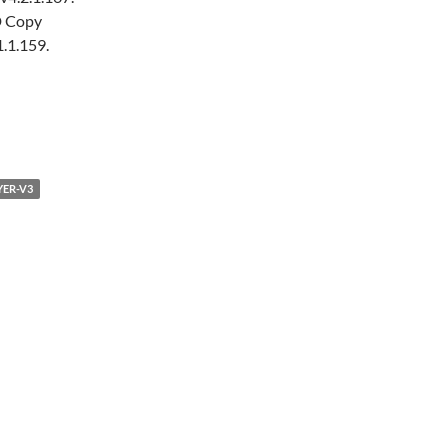
D Copy
1.1.159.
YER-V3