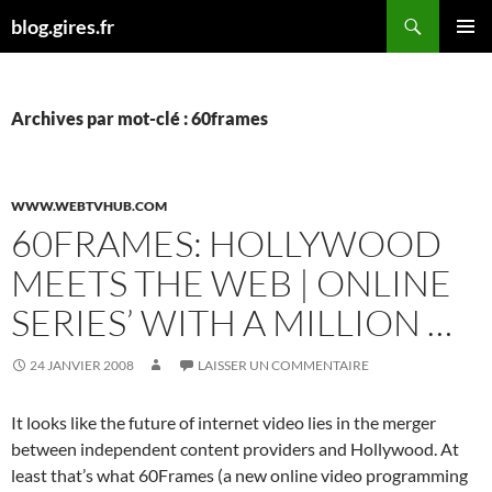
Aller
Recherche
blog.gires.fr
au
MENU
contenu
PRINCI
Archives par mot-clé : 60frames
WWW.WEBTVHUB.COM
60FRAMES: HOLLYWOOD
MEETS THE WEB | ONLINE
SERIES’ WITH A MILLION …
24 JANVIER 2008
LAISSER UN COMMENTAIRE
It looks like the future of internet video lies in the merger
between independent content providers and Hollywood. At
least that’s what 60Frames (a new online video programming