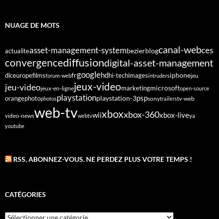
NUAGE DE MOTS
canal-web
asset-management-system
ces
bezier
blog
actualite
diffusion
convergence
digital-asset-management
google
fr
hd
dlc
europe
films
iphone
hi-tech
images
jeu
forum-web
intruders
jeux-video
jeu-video
microsoft
marketing
jeux-en-ligne
open-source
playstation
psp
orange
photo
playstation-3
sony
tv-web
photos
trailers
web-tv
xbox
xbox-360
wii
xbox-live
video-news
webtv
ya
youtube
RSS, ABONNEZ-VOUS. NE PERDEZ PLUS VOTRE TEMPS !
CATÉGORIES
Catégories