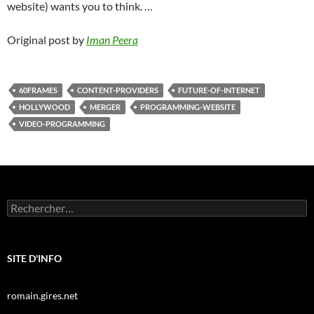
website) wants you to think. …
Original post by
Iman Peera
60FRAMES
CONTENT-PROVIDERS
FUTURE-OF-INTERNET
HOLLYWOOD
MERGER
PROGRAMMING-WEBSITE
VIDEO-PROGRAMMING
Rechercher :
SITE D'INFO
romain.gires.net