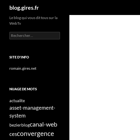
Recherche
blog.gires.fr
Aller
Le blog qui vous dit tous sur la
WebTv
au
contenu
Rechercher :
SITE D'INFO
romain.gires.net
NUAGE DE MOTS
actualite
asset-management-
system
canal-web
bezier
blog
convergence
ces