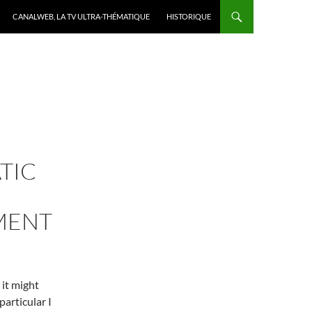
CANALWEB, LA TV ULTRA-THÉMATIQUE
HISTORIQUE
TIC
MENT
 it might
 particular I