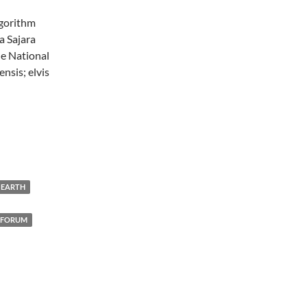
lgorithm
a Sajara
e National
nsis; elvis
EARTH
-FORUM