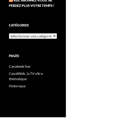
RSS, ABONNEZ-VOUS. NE
PERDEZ PLUS VOTRE TEMPS !
CATÉGORIES
Catégories
PAGES
Canalweb live
CanalWeb, la TV ultra-
thématique
Historique