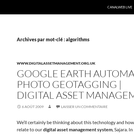
CANALWEB LIVE
Archives par mot-clé : algorithms
WWW.DIGITALASSETMANAGEMENT.ORG.UK
GOOGLE EARTH AUTOMA
PHOTO GEOTAGGING |
DIGITAL ASSET MANAGE
6 AOÛT 2009
LAISSER UN COMMENTAIRE
We’ll certainly be thinking about this technology and how
relate to our
digital asset management system
, Sajara. In