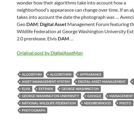
wonder how their algorithms take into account how a
neighborhood’s appearance can change over time. If an a
takes into account the date the photograph was … Avenci
Geo
DAM
;
Digital Asset
Management Forum featuring th
Wildlife Federation at George Washington University Exte
2.0 prerelease. Elvis
DAM
…
Original post by
DigitalAssetMan
ALGORITHM
ALGORITHMS
APPEARANCE
ASSET-MANAGEMENT-SYSTEM
DIGITAL-ASSET-MANAGEMENT
ELVIS
EXTENSIS
GEORGE-WASHINGTON
GEORGE-WASHINGTON-UNIVERSITY
GOOGLE
MANAGEMENT
NATIONAL-WILDLIFE-FEDERATION
NEIGHBORHOOD
PHOTO
PHOTOGRAPH