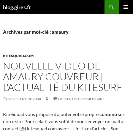
Aller
Recherche
blog.gires.fr
au
MENU
contenu
PRINCI
Archives par mot-clé : amaury
KITESQUAD.COM
NOUVELLE VIDEO DE
AMAURY COUVREUR |
L'ACTUALITÉ DU KITESURF
12 DÉCEMBRE 2008
LAISSER UN COMMENTAIRE
KiteSquad vous propose d’ajouter votre propre
contenu
sur
notre site. Pour cela, il vous suffit de nous envoyer un mail à
contact (@) kitesquad.com avec : – Un titre d’article – Son