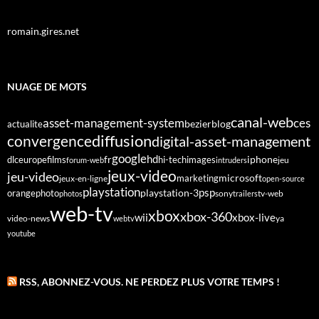
romain.gires.net
NUAGE DE MOTS
canal-web
asset-management-system
ces
bezier
blog
actualite
diffusion
convergence
digital-asset-management
google
fr
hd
dlc
europe
films
iphone
hi-tech
images
jeu
forum-web
intruders
jeux-video
jeu-video
microsoft
marketing
jeux-en-ligne
open-source
playstation
psp
orange
photo
playstation-3
sony
tv-web
photos
trailers
web-tv
xbox
xbox-360
wii
xbox-live
video-news
webtv
ya
youtube
RSS, ABONNEZ-VOUS. NE PERDEZ PLUS VOTRE TEMPS !