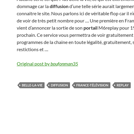
dommage car la
diffusion
d’une telle série aurait largemen
connaitre le site. Nous parlons ici de véritable flop car il n
de voir de très petit nombre pour
…
Une première en Fra
vient d’annoncer la sortie de son
portail
M6replay pour 1
prochain. Ce service vous permettra de voir gratuitemen
programmes de la chaine en toute légalité, gratuitement, 
restictions et
…
Original post by
boufonman35
BELLE-LA-VIE
DIFFUSION
FRANCE-TÉLÉVISION
REPLAY