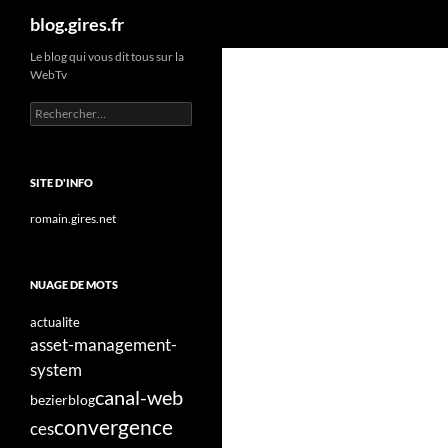
Recherche
blog.gires.fr
Aller
Le blog qui vous dit tous sur la
WebTv
au
contenu
Rechercher :
SITE D'INFO
romain.gires.net
NUAGE DE MOTS
actualite
asset-management-
system
canal-web
bezier
blog
convergence
ces