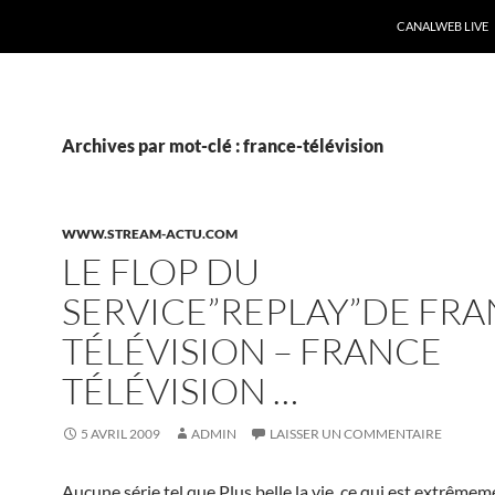
CANALWEB LIVE
Archives par mot-clé : france-télévision
WWW.STREAM-ACTU.COM
LE FLOP DU
SERVICE”REPLAY”DE FR
TÉLÉVISION – FRANCE
TÉLÉVISION …
5 AVRIL 2009
ADMIN
LAISSER UN COMMENTAIRE
Aucune série tel que Plus belle la vie, ce qui est extrême