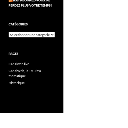
RSS, ABONNEZ-VOUS. NE
PERDEZ PLUS VOTRE TEMPS !
CATÉGORIES
Catégories
PAGES
Canalweb live
CanalWeb, la TV ultra-
thématique
Historique