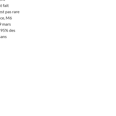
t fait
’est pas rare
nce, M6
9 mars
t 95% des
sans