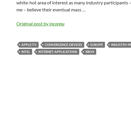
white-hot area of interest as many industry participants 
me – believe their eventual mass …
Original post by
inconnu
APPLE-TV
CONVERGENCE-DEVICES
EUROPE
INDUSTRY-P
INTEL
INTERNET-APPLICATIONS
XBOX