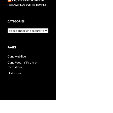
RSS, ABONNEZ-VOUS. NE
PERDEZ PLUS VOTRE TEMPS !
CATÉGORIES
Catégories
PAGES
Canalweb live
CanalWeb, la TV ultra-
thématique
Historique