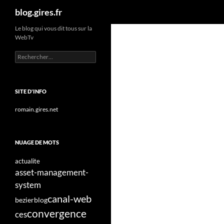
Recherche
blog.gires.fr
Aller
Le blog qui vous dit tous sur la
WebTv
au
contenu
Rechercher :
SITE D'INFO
romain.gires.net
NUAGE DE MOTS
actualite
asset-management-
system
canal-web
bezier
blog
convergence
ces