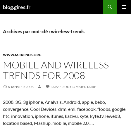
Aller
Recherche
blog.gires.fr
au
MENU
contenu
PRINCI
Archives par mot-clé : wireless-trends
WWW.M-TRENDS.ORG
MOBILE AND WIRELESS
TRENDS FOR 2008
6 JANVIER 2008
LAISSER UN COMMENTAIRE
2008, 3G, 3g iphone, Analysis, Android, apple, bebo,
convergence, Cool Devices, drm, emi, facebook, floobs, google,
htc, innovation, iphone, itunes, kazivu, kyte, kyte.tv, leweb3,
location based, Mashup, mobile, mobile 2.0, …