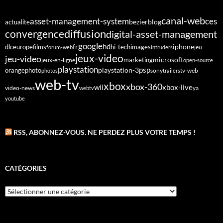
canal-web
asset-management-system
ces
bezier
blog
actualite
diffusion
convergence
digital-asset-management
google
fr
hd
dlc
europe
films
iphone
hi-tech
images
jeu
forum-web
intruders
jeux-video
jeu-video
microsoft
marketing
jeux-en-ligne
open-source
playstation
psp
orange
photo
playstation-3
sony
tv-web
photos
trailers
web-tv
xbox
xbox-360
wii
xbox-live
video-news
webtv
ya
youtube
RSS, ABONNEZ-VOUS. NE PERDEZ PLUS VOTRE TEMPS !
CATÉGORIES
Catégories