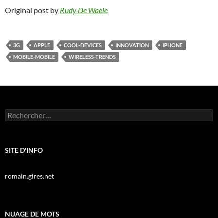
Original post by
Rudy De Waele
3G
APPLE
COOL-DEVICES
INNOVATION
IPHONE
MOBILE-MOBILE
WIRELESS-TRENDS
Rechercher :
SITE D'INFO
romain.gires.net
NUAGE DE MOTS