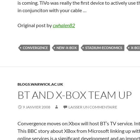
is coming. TiVo was really the first device to actively use 
in conjunciton with your cable …
Original post by
cwhalen82
CONVERGENCE
NEW-X-BOX
STADIUM-ECONOMICS
X-BO
BLOGS.WARWICK.AC.UK
BT AND X-BOX TEAM UP
9 JANVIER 2008
LAISSER UN COMMENTAIRE
Convergence moves on:Xbox will host BT’s TV service. In
This BBC story about XBox from Microsoft linking up wit
online services is a significant development and an import