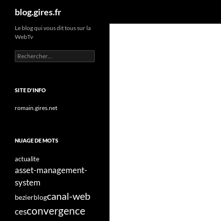
Recherche
blog.gires.fr
Aller
Le blog qui vous dit tous sur la
WebTv
au
contenu
Rechercher :
SITE D'INFO
romain.gires.net
NUAGE DE MOTS
actualite
asset-management-
system
canal-web
bezier
blog
convergence
ces