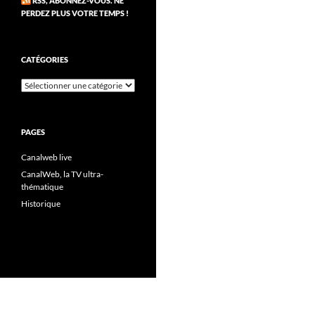
RSS, ABONNEZ-VOUS. NE
PERDEZ PLUS VOTRE TEMPS !
CATÉGORIES
Catégories
PAGES
Canalweb live
CanalWeb, la TV ultra-
thématique
Historique