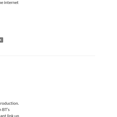
the internet
X
troduction.
h BT’s
ant link up