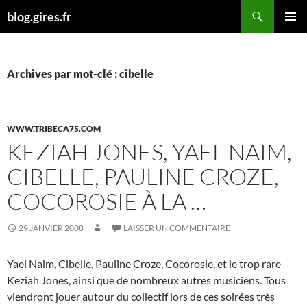
Aller
Recherche
blog.gires.fr
au
MENU
contenu
PRINCI
Archives par mot-clé : cibelle
WWW.TRIBECA75.COM
KEZIAH JONES, YAEL NAIM,
CIBELLE, PAULINE CROZE,
COCOROSIE À LA …
29 JANVIER 2008
LAISSER UN COMMENTAIRE
Yael Naim, Cibelle, Pauline Croze, Cocorosie, et le trop rare
Keziah Jones, ainsi que de nombreux autres musiciens. Tous
viendront jouer autour du collectif lors de ces soirées très