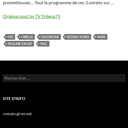
prometteuses… Tout le programme de ces 3 soirées sur …
Original post by
TV Tribeca75
CES
CIBELLE
COCOROSIE
KEZIAH-JONES
NAIM
PAULINE-CROZE
YAEL
Rechercher :
SITE D'INFO
romain.gires.net