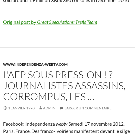
sold around 1.9 million XBox 360 consoles in December 2010
…
Original post by
Great Speculations: Trefis Team
WWW.INDEPENDENZA-WEBTV.COM
L'AFP SOUS PRESSION ! ?
JOURNALISTES ASSASSINS,
CORROMPUS, LES …
1 JANVIER 1970
ADMIN
LAISSER UN COMMENTAIRE
Facebook: Independenza
webtv
Samedi 17 novembre 2012.
Paris, France. Des franco-ivoiriens manifestent devant le si?ge