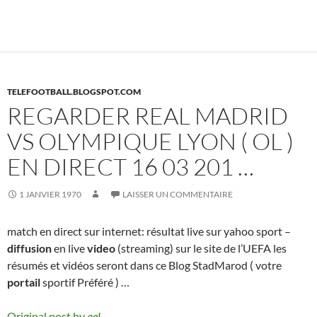
TELEFOOTBALL.BLOGSPOT.COM
REGARDER REAL MADRID
VS OLYMPIQUE LYON ( OL )
EN DIRECT 16 03 201 …
1 JANVIER 1970
LAISSER UN COMMENTAIRE
match en direct sur internet: résultat live sur yahoo sport –
diffusion
en live
video
(streaming) sur le site de l’UEFA les
résumés et vidéos seront dans ce Blog StadMarod ( votre
portail
sportif Préféré ) …
Original post by
ael