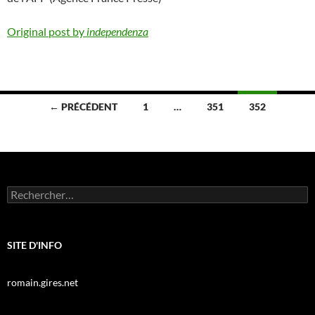
Original post by
independenza
Navigation
← PRÉCÉDENT
1
…
351
352
des
articles
Rechercher :
SITE D'INFO
romain.gires.net