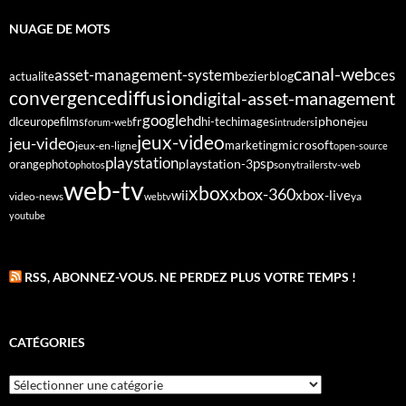
NUAGE DE MOTS
canal-web
asset-management-system
ces
bezier
blog
actualite
diffusion
convergence
digital-asset-management
google
fr
hd
dlc
europe
films
iphone
hi-tech
images
jeu
forum-web
intruders
jeux-video
jeu-video
microsoft
marketing
jeux-en-ligne
open-source
playstation
psp
orange
photo
playstation-3
sony
tv-web
photos
trailers
web-tv
xbox
xbox-360
wii
xbox-live
video-news
webtv
ya
youtube
RSS, ABONNEZ-VOUS. NE PERDEZ PLUS VOTRE TEMPS !
CATÉGORIES
Catégories