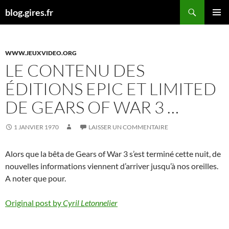
Aller
Recherche
blog.gires.fr
au
MENU
contenu
PRINCI
WWW.JEUXVIDEO.ORG
LE CONTENU DES
ÉDITIONS EPIC ET LIMITED
DE GEARS OF WAR 3 …
1 JANVIER 1970
LAISSER UN COMMENTAIRE
Alors que la bêta de Gears of War 3 s’est terminé cette nuit, de
nouvelles informations viennent d’arriver jusqu’à nos oreilles.
A noter que pour.
Original post by
Cyril Letonnelier