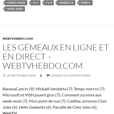
TEMPS-MORT
TV-7
TV-9
VENDETTA
WEBTV
WEEK-ENDS
WEBTVHEBDO.COM
LES GÉMEAUX EN LIGNE ET
EN DIRECT –
WEBTVHEBDO.COM
20 SEPTEMBRE 2009
LAISSER UN COMMENTAIRE
BananaCam.tv (9); Mickaël Vendetta (7); Temps mort.tv (7);
Microsoft et MSN jouent gros (7); Comment survivre aux
week-ends (7); Mon point de vue (7); Cadillac annonce Chez
Jules (6); Hello Geekette (6); Parodie de Chez Jules (6);
WebTV
…