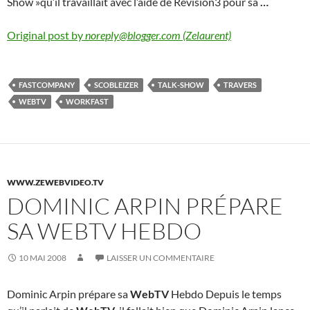
Show »qu’il travaillait avec l’aide de Revision3 pour sa
…
Original post by
noreply@blogger.com (Zelaurent)
FASTCOMPANY
SCOBLEIZER
TALK-SHOW
TRAVERS
WEBTV
WORKFAST
WWW.ZEWEBVIDEO.TV
DOMINIC ARPIN PRÉPARE
SA WEBTV HEBDO
10 MAI 2008
LAISSER UN COMMENTAIRE
Dominic Arpin prépare sa
WebTV
Hebdo Depuis le temps