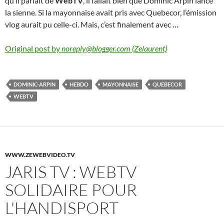
qu’il parlait de
WebTV
, il fallait bien que Dominic Arpin lance
la sienne. Si la mayonnaise avait pris avec Quebecor, l’émission
vlog aurait pu celle-ci. Mais, c’est finalement avec
…
Original post by
noreply@blogger.com (Zelaurent)
DOMINIC-ARPIN
HEBDO
MAYONNAISE
QUEBECOR
WEBTV
WWW.ZEWEBVIDEO.TV
JARIS TV : WEBTV
SOLIDAIRE POUR
L'HANDISPORT