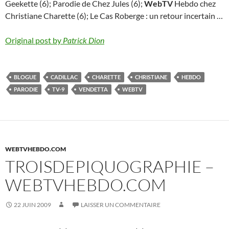
Geekette (6); Parodie de Chez Jules (6);
WebTV
Hebdo chez
Christiane Charette (6); Le Cas Roberge : un retour incertain …
Original post by
Patrick Dion
BLOGUE
CADILLAC
CHARETTE
CHRISTIANE
HEBDO
PARODIE
TV-9
VENDETTA
WEBTV
WEBTVHEBDO.COM
TROISDEPIQUOGRAPHIE –
WEBTVHEBDO.COM
22 JUIN 2009
LAISSER UN COMMENTAIRE