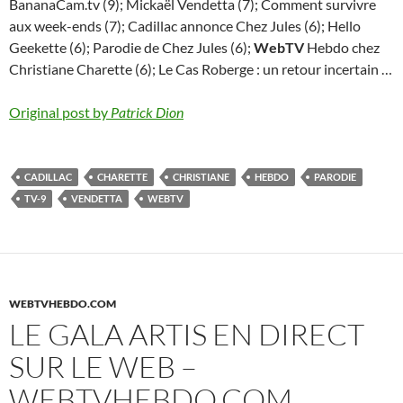
BananaCam.tv (9); Mickaël Vendetta (7); Comment survivre
aux week-ends (7); Cadillac annonce Chez Jules (6); Hello
Geekette (6); Parodie de Chez Jules (6);
WebTV
Hebdo chez
Christiane Charette (6); Le Cas Roberge : un retour incertain …
Original post by
Patrick Dion
CADILLAC
CHARETTE
CHRISTIANE
HEBDO
PARODIE
TV-9
VENDETTA
WEBTV
WEBTVHEBDO.COM
LE GALA ARTIS EN DIRECT
SUR LE WEB –
WEBTVHEBDO.COM