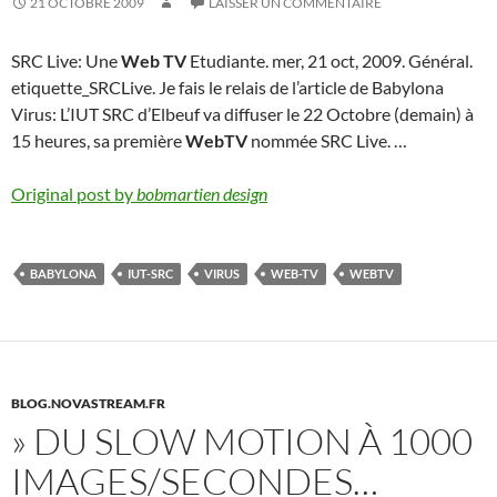
21 OCTOBRE 2009
LAISSER UN COMMENTAIRE
SRC Live: Une
Web TV
Etudiante. mer, 21 oct, 2009. Général.
etiquette_SRCLive. Je fais le relais de l’article de Babylona
Virus: L’IUT SRC d’Elbeuf va diffuser le 22 Octobre (demain) à
15 heures, sa première
WebTV
nommée SRC Live. …
Original post by
bobmartien design
BABYLONA
IUT-SRC
VIRUS
WEB-TV
WEBTV
BLOG.NOVASTREAM.FR
» DU SLOW MOTION À 1000
IMAGES/SECONDES…