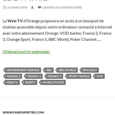
26 MARS 2008
LAISSER UN COMMENTAIRE
La
Web TV
d’Orange proposera un accès à un bouquet de
chaînes accessible depuis votre ordinateur connecté à Internet
avec votre abonnement Orange. VOD barker, France 2, France
3, Orange Sport, France 5, BBC World, Poker Channel,
…
Original post by
webmaster
ABONNEMENT-ORANGE
BBC
BBC-WORLD
BOUQUET
FRANCE-2
FRANCE-3
FRANCE-5
SPORT-FRANCE
VOD
WEB-TV
WEBTV
WORLD-POKER
WWW.FABIENPRETRE.COM