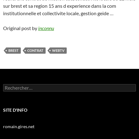
sur brest et sa region 15 ans d experience dans la com
institutionnelle et collectivite locale, gestion geide …
Original post by
inconnu
BREST
CONTRAT
WEBTV
Rechercher :
SITE D'INFO
romain.gires.net