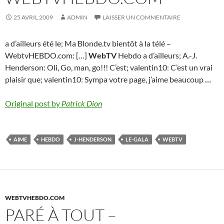
25 AVRIL 2009
ADMIN
LAISSER UN COMMENTAIRE
a d’ailleurs été le; Ma Blonde.tv bientôt à la télé –
WebtvHEBDO.com: […]
WebTV
Hebdo a d’ailleurs; A.-J.
Henderson: Oli, Go, man, go!!! C’est; valentin10: C’est un vrai
plaisir que; valentin10: Sympa votre page, j’aime beaucoup
…
Original post by
Patrick Dion
AIME
HEBDO
J-HENDERSON
LE-GALA
WEBTV
WEBTVHEBDO.COM
PARÉ À TOUT –