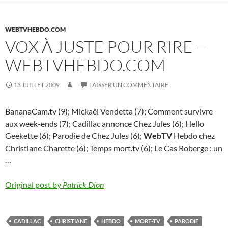
WEBTVHEBDO.COM
VOX À JUSTE POUR RIRE –
WEBTVHEBDO.COM
13 JUILLET 2009
LAISSER UN COMMENTAIRE
BananaCam.tv (9); Mickaël Vendetta (7); Comment survivre
aux week-ends (7); Cadillac annonce Chez Jules (6); Hello
Geekette (6); Parodie de Chez Jules (6);
WebTV
Hebdo chez
Christiane Charette (6); Temps mort.tv (6); Le Cas Roberge : un
…
Original post by
Patrick Dion
CADILLAC
CHRISTIANE
HEBDO
MORT-TV
PARODIE