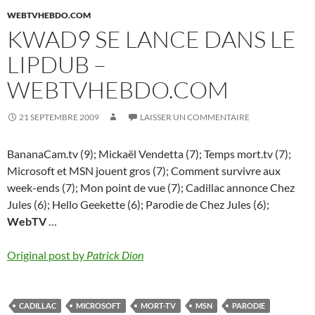
WEBTVHEBDO.COM
KWAD9 SE LANCE DANS LE
LIPDUB –
WEBTVHEBDO.COM
21 SEPTEMBRE 2009
LAISSER UN COMMENTAIRE
BananaCam.tv (9); Mickaël Vendetta (7); Temps mort.tv (7);
Microsoft et MSN jouent gros (7); Comment survivre aux
week-ends (7); Mon point de vue (7); Cadillac annonce Chez
Jules (6); Hello Geekette (6); Parodie de Chez Jules (6);
WebTV
…
Original post by
Patrick Dion
CADILLAC
MICROSOFT
MORT-TV
MSN
PARODIE