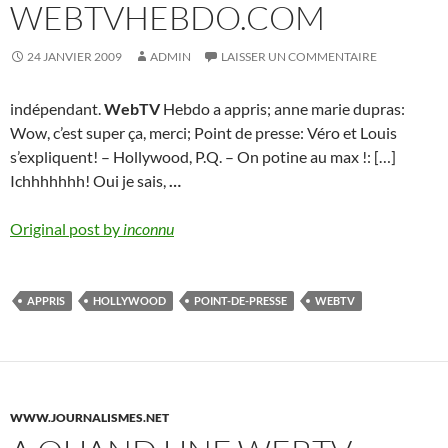
WEBTVHEBDO.COM
24 JANVIER 2009
ADMIN
LAISSER UN COMMENTAIRE
indépendant.
WebTV
Hebdo a appris; anne marie dupras:
Wow, c’est super ça, merci; Point de presse: Véro et Louis
s’expliquent! – Hollywood, P.Q. – On potine au max !: […]
Ichhhhhhh! Oui je sais,
…
Original post by
inconnu
APPRIS
HOLLYWOOD
POINT-DE-PRESSE
WEBTV
WWW.JOURNALISMES.NET