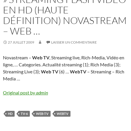
EN HD (HAUTE
DÉFINITION) NOVASTREAM
– WEB …
27 JUILLET 2009
LAISSER UN COMMENTAIRE
Novastream –
Web TV
, Streaming live, Rich-Media, Vidéo en
ligne, … Categories. Actualité streaming (1); Rich Media (3);
Streaming Live (3);
Web TV
(6) …
WebTV
– Streaming – Rich
Media …
Original post by
admin
HD
TV-6
WEB-TV
WEBTV