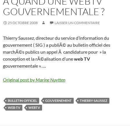
A QUAND UNE WEBTV
GOUVERNEMENTALE ?
25 OCTOBRE 2008
LAISSER UN COMMENTAIRE
Thierry Saussez, directeur du service d’information du
gouvernement ( SIG ) a publiÃ© au bulletin officiel des
marchÃ©s publics un appel Ã candidature pour » la
conception et la rÃ©alisation d’une
web TV
gouvernementale ».
…
Original post by
Marine Nuytten
BULLETIN-OFFICIEL
GOUVERNEMENT
THIERRY-SAUSSEZ
WEB-TV
WEBTV