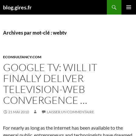
Aller
Recherche
blog.gires.fr
au
MENU
contenu
PRINCI
Archives par mot-clé : webtv
ECONSULTANCY.COM
GOOGLE TV: WILL IT
FINALLY DELIVER
TELEVISION-WEB
CONVERGENCE …
21 MAI 2010
LAISSER UN COMMENTAIRE
For nearly as long as the internet has been available to the
general public, entrepreneurs and technologists have dreamed