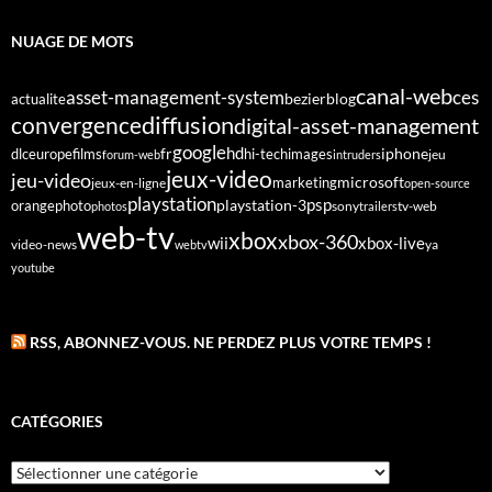
NUAGE DE MOTS
canal-web
asset-management-system
ces
bezier
blog
actualite
diffusion
convergence
digital-asset-management
google
fr
hd
dlc
europe
films
iphone
hi-tech
images
jeu
forum-web
intruders
jeux-video
jeu-video
microsoft
marketing
jeux-en-ligne
open-source
playstation
psp
orange
photo
playstation-3
sony
tv-web
photos
trailers
web-tv
xbox
xbox-360
wii
xbox-live
video-news
webtv
ya
youtube
RSS, ABONNEZ-VOUS. NE PERDEZ PLUS VOTRE TEMPS !
CATÉGORIES
Catégories