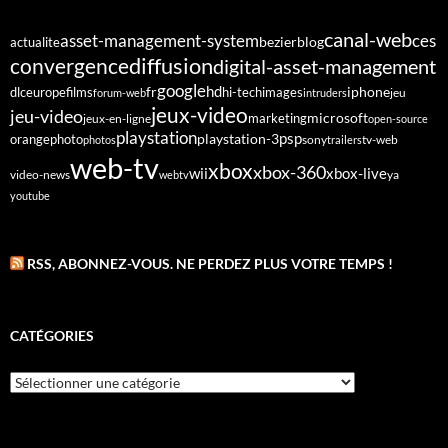
canal-web
asset-management-system
ces
bezier
blog
actualite
diffusion
convergence
digital-asset-management
google
fr
hd
dlc
europe
films
iphone
hi-tech
images
jeu
forum-web
intruders
jeux-video
jeu-video
microsoft
marketing
jeux-en-ligne
open-source
playstation
psp
orange
photo
playstation-3
sony
tv-web
photos
trailers
web-tv
xbox
xbox-360
wii
xbox-live
video-news
webtv
ya
youtube
RSS, ABONNEZ-VOUS. NE PERDEZ PLUS VOTRE TEMPS !
CATÉGORIES
Catégories