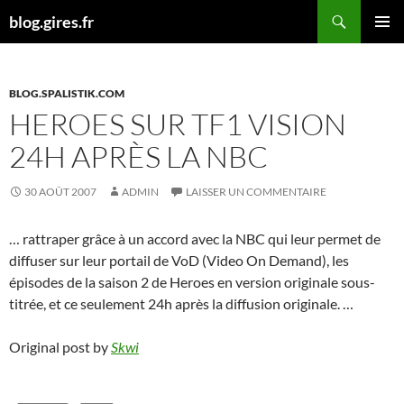
Aller
Recherche
blog.gires.fr
au
MENU
contenu
PRINCI
BLOG.SPALISTIK.COM
HEROES SUR TF1 VISION
24H APRÈS LA NBC
30 AOÛT 2007
ADMIN
LAISSER UN COMMENTAIRE
… rattraper grâce à un accord avec la NBC qui leur permet de
diffuser sur leur portail de VoD (Video On Demand), les
épisodes de la saison 2 de Heroes en version originale sous-
titrée, et ce seulement 24h après la diffusion originale. …
Original post by
Skwi