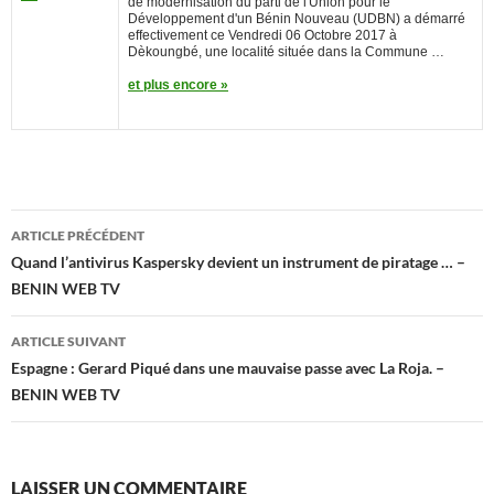
de modernisation du parti de l'Union pour le
Développement d'un Bénin Nouveau (UDBN) a démarré
effectivement ce Vendredi 06 Octobre 2017 à
Dèkoungbé, une localité située dans la Commune …
et plus encore »
Navigation
ARTICLE PRÉCÉDENT
des
Quand l’antivirus Kaspersky devient un instrument de piratage … –
BENIN WEB TV
articles
ARTICLE SUIVANT
Espagne : Gerard Piqué dans une mauvaise passe avec La Roja. –
BENIN WEB TV
LAISSER UN COMMENTAIRE