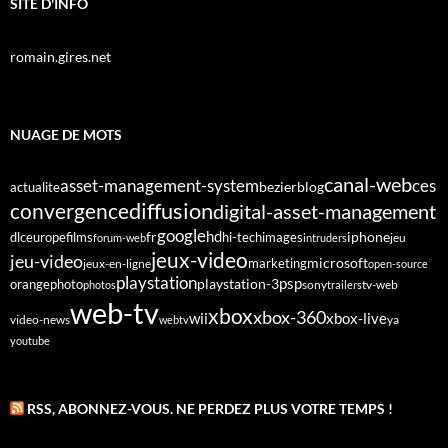
SITE D'INFO
romain.gires.net
NUAGE DE MOTS
canal-web
asset-management-system
ces
bezier
blog
actualite
diffusion
convergence
digital-asset-management
google
fr
hd
dlc
europe
films
iphone
hi-tech
images
jeu
forum-web
intruders
jeux-video
jeu-video
microsoft
marketing
jeux-en-ligne
open-source
playstation
psp
orange
photo
playstation-3
sony
tv-web
photos
trailers
web-tv
xbox
xbox-360
wii
xbox-live
video-news
webtv
ya
youtube
RSS, ABONNEZ-VOUS. NE PERDEZ PLUS VOTRE TEMPS !