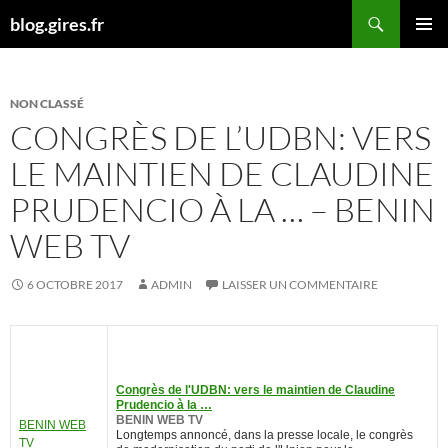
Aller
Recherche
blog.gires.fr
au
MENU
contenu
PRINCI
NON CLASSÉ
CONGRÈS DE L’UDBN: VERS
LE MAINTIEN DE CLAUDINE
PRUDENCIO À LA … – BENIN
WEB TV
6 OCTOBRE 2017
ADMIN
LAISSER UN COMMENTAIRE
Congrès de l'UDBN: vers le maintien de Claudine
Prudencio à la …
BENIN WEB TV
BENIN WEB
Longtemps annoncé, dans la presse locale, le congrès
TV