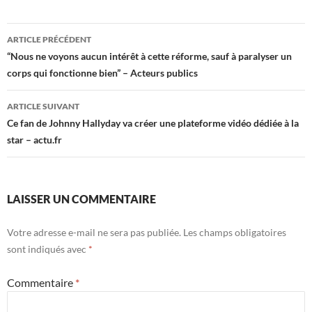
Navigation
ARTICLE PRÉCÉDENT
des
“Nous ne voyons aucun intérêt à cette réforme, sauf à paralyser un
corps qui fonctionne bien” – Acteurs publics
articles
ARTICLE SUIVANT
Ce fan de Johnny Hallyday va créer une plateforme vidéo dédiée à la
star – actu.fr
LAISSER UN COMMENTAIRE
Votre adresse e-mail ne sera pas publiée.
Les champs obligatoires
sont indiqués avec
*
Commentaire
*