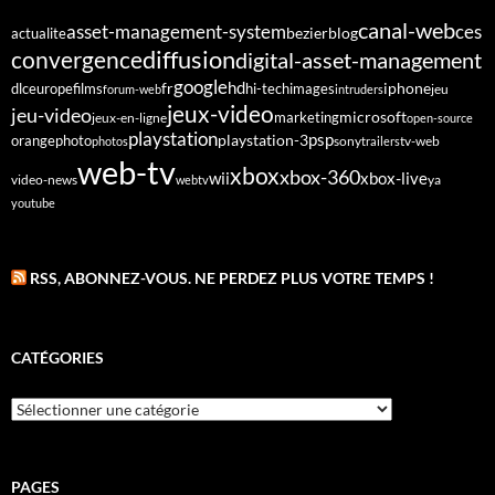
canal-web
asset-management-system
ces
bezier
blog
actualite
diffusion
convergence
digital-asset-management
google
fr
hd
dlc
europe
films
iphone
hi-tech
images
jeu
forum-web
intruders
jeux-video
jeu-video
microsoft
marketing
jeux-en-ligne
open-source
playstation
psp
orange
photo
playstation-3
sony
tv-web
photos
trailers
web-tv
xbox
xbox-360
wii
xbox-live
video-news
webtv
ya
youtube
RSS, ABONNEZ-VOUS. NE PERDEZ PLUS VOTRE TEMPS !
CATÉGORIES
Catégories
PAGES