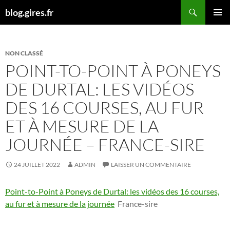
Aller
Recherche
blog.gires.fr
au
MENU
contenu
PRINCI
NON CLASSÉ
POINT-TO-POINT À PONEYS
DE DURTAL: LES VIDÉOS
DES 16 COURSES, AU FUR
ET À MESURE DE LA
JOURNÉE – FRANCE-SIRE
24 JUILLET 2022
ADMIN
LAISSER UN COMMENTAIRE
Point-to-Point à Poneys de Durtal: les vidéos des 16 courses,
au fur et à mesure de la journée
France-sire