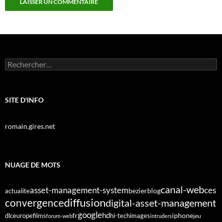
Rechercher :
SITE D'INFO
romain.gires.net
NUAGE DE MOTS
canal-web
asset-management-system
ces
bezier
blog
actualite
diffusion
convergence
digital-asset-management
google
fr
hd
dlc
europe
films
iphone
hi-tech
images
jeu
forum-web
intruders