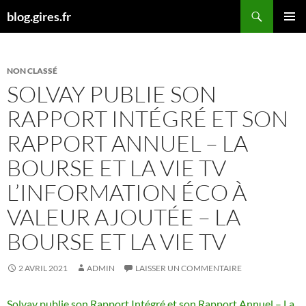
Aller
Recherche
blog.gires.fr
au
MENU
contenu
PRINCI
NON CLASSÉ
SOLVAY PUBLIE SON
RAPPORT INTÉGRÉ ET SON
RAPPORT ANNUEL – LA
BOURSE ET LA VIE TV
L’INFORMATION ÉCO À
VALEUR AJOUTÉE – LA
BOURSE ET LA VIE TV
2 AVRIL 2021
ADMIN
LAISSER UN COMMENTAIRE
Solvay publie son Rapport Intégré et son Rapport Annuel – La