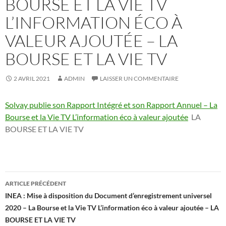
BOURSE ET LA VIE TV
L’INFORMATION ÉCO À
VALEUR AJOUTÉE – LA
BOURSE ET LA VIE TV
2 AVRIL 2021
ADMIN
LAISSER UN COMMENTAIRE
Solvay publie son Rapport Intégré et son Rapport Annuel – La
Bourse et la Vie TV L’information éco à valeur ajoutée
LA
BOURSE ET LA VIE TV
Navigation
ARTICLE PRÉCÉDENT
des
INEA : Mise à disposition du Document d’enregistrement universel
2020 – La Bourse et la Vie TV L’information éco à valeur ajoutée – LA
articles
BOURSE ET LA VIE TV