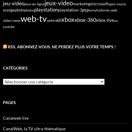
jeux-video
jeu-video
microsoft
marketing
jeux-en-ligne
open-source
playstation
psp
orange
photo
playstation-3
sony
tv-web
photos
trailers
web-tv
xbox
xbox-360
wii
xbox-live
video-news
webtv
ya
youtube
RSS, ABONNEZ-VOUS. NE PERDEZ PLUS VOTRE TEMPS !
CATÉGORIES
Catégories
PAGES
Canalweb live
CanalWeb, la TV ultra-thématique