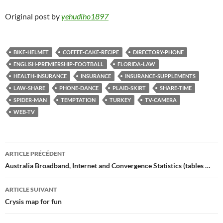
Original post by
yehudiho1897
BIKE-HELMET
COFFEE-CAKE-RECIPE
DIRECTORY-PHONE
ENGLISH-PREMIERSHIP-FOOTBALL
FLORIDA-LAW
HEALTH-INSURANCE
INSURANCE
INSURANCE-SUPPLEMENTS
LAW-SHARE
PHONE-DANCE
PLAID-SKIRT
SHARE-TIME
SPIDER-MAN
TEMPTATION
TURKEY
TV-CAMERA
WEB-TV
Navigation
ARTICLE PRÉCÉDENT
des
Australia Broadband, Internet and Convergence Statistics (tables …
articles
ARTICLE SUIVANT
Crysis map for fun