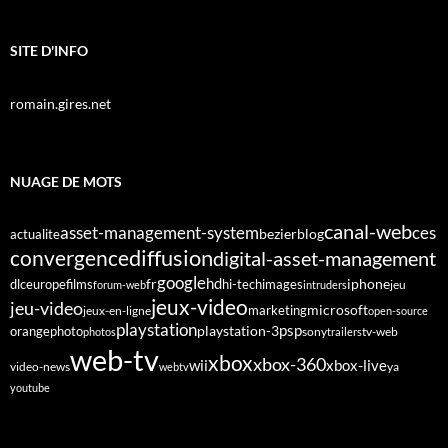
SITE D'INFO
romain.gires.net
NUAGE DE MOTS
canal-web
asset-management-system
ces
bezier
blog
actualite
diffusion
convergence
digital-asset-management
google
fr
hd
dlc
europe
films
iphone
hi-tech
images
jeu
forum-web
intruders
jeux-video
jeu-video
microsoft
marketing
jeux-en-ligne
open-source
playstation
psp
orange
photo
playstation-3
sony
tv-web
photos
trailers
web-tv
xbox
xbox-360
wii
xbox-live
video-news
webtv
ya
youtube