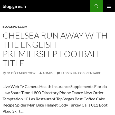
Aller
Recherche
blog.gires.fr
au
MENU
contenu
PRINCI
BLOGSPOT.COM
CHELSEA RUN AWAY WITH
THE ENGLISH
PREMIERSHIP FOOTBALL
TITLE
31 DÉCEMBRE 2007
ADMIN
LAISSER UN COMMENTAIRE
Live Web Tv Camera Health Insurance Supplements Florida
Law Share Time 1 800 Directory Phone Dance New Order
Temptation 10 Las Restaurant Top Vegas Best Coffee Cake
Recipe Spider Man Bike Helmet Cody Turkey Calls 011 Boot
Plaid Skirt …