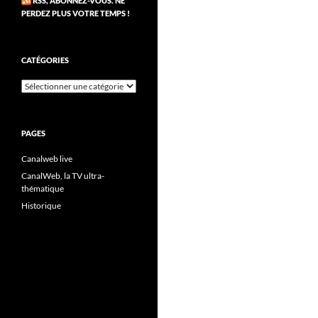
RSS, ABONNEZ-VOUS. NE
PERDEZ PLUS VOTRE TEMPS !
CATÉGORIES
Catégories
PAGES
Canalweb live
CanalWeb, la TV ultra-
thématique
Historique