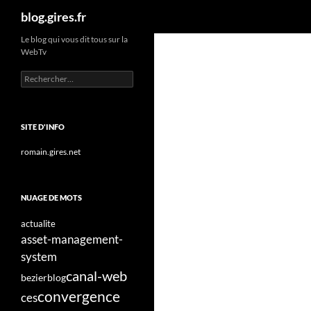
Recherche
blog.gires.fr
Aller
Le blog qui vous dit tous sur la
WebTv
au
contenu
Rechercher :
SITE D'INFO
romain.gires.net
NUAGE DE MOTS
actualite
asset-management-
system
canal-web
bezier
blog
convergence
ces