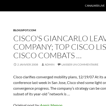
CANALWEB LIVE
BLOGSPOT.COM
CISCO'S GIANCARLO LEA
COMPANY; TOP CISCO LIS
CISCO COMBATS …
2 JANVIER 2008
ADMIN
LAISSER UN COMMENTAIRE
Cisco clarifies converged mobility plans, 12/19/07 At its 
conference last week in San Jose, Cisco shed some light on
convergence progress. The company’s strategy can be con
subset of its year-old “network is …
Original post by
Aamir Memon