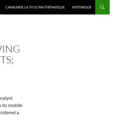
CANALWEB, LA TV ULTRA-THÉMATIQUE
HISTORIQUE
VING
TS;
analyst
 its mobile
sidered a