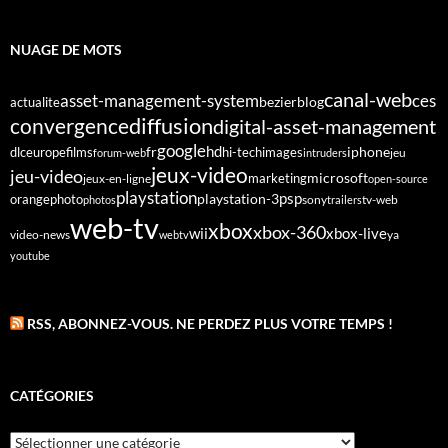
NUAGE DE MOTS
canal-web
asset-management-system
ces
bezier
blog
actualite
diffusion
convergence
digital-asset-management
google
fr
hd
dlc
europe
films
iphone
hi-tech
images
jeu
forum-web
intruders
jeux-video
jeu-video
microsoft
marketing
jeux-en-ligne
open-source
playstation
psp
orange
photo
playstation-3
sony
tv-web
photos
trailers
web-tv
xbox
xbox-360
wii
xbox-live
video-news
webtv
ya
youtube
RSS, ABONNEZ-VOUS. NE PERDEZ PLUS VOTRE TEMPS !
CATÉGORIES
Catégories