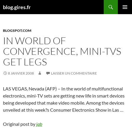
Aller
Recherche
blog.gires.fr
au
MENU
contenu
PRINCI
BLOGSPOT.COM
IN WORLD OF
CONVERGENCE, MINI-TVS
GET LEGS
8 JANVIER 2008
LAISSER UN COMMENTAIRE
LAS VEGAS, Nevada (AFP) – In the world of multifunctional
electronics, mini-TV sets are getting new life in smart devices
being developed that make video mobile. Among the devices
unveiled at this week?s Consumer Electronics Show in Las …
Original post by
jab