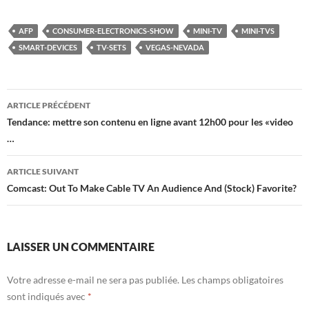
AFP
CONSUMER-ELECTRONICS-SHOW
MINI-TV
MINI-TVS
SMART-DEVICES
TV-SETS
VEGAS-NEVADA
Navigation
ARTICLE PRÉCÉDENT
des
Tendance: mettre son contenu en ligne avant 12h00 pour les «video
…
articles
ARTICLE SUIVANT
Comcast: Out To Make Cable TV An Audience And (Stock) Favorite?
LAISSER UN COMMENTAIRE
Votre adresse e-mail ne sera pas publiée.
Les champs obligatoires
sont indiqués avec
*