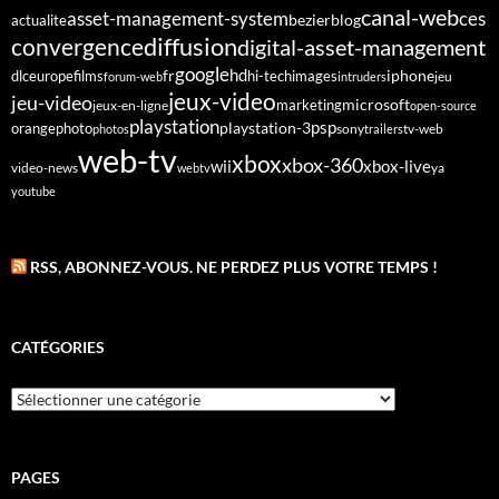
canal-web
asset-management-system
ces
bezier
blog
actualite
diffusion
convergence
digital-asset-management
google
fr
hd
dlc
europe
films
iphone
hi-tech
images
jeu
forum-web
intruders
jeux-video
jeu-video
microsoft
marketing
jeux-en-ligne
open-source
playstation
psp
orange
photo
playstation-3
sony
tv-web
photos
trailers
web-tv
xbox
xbox-360
wii
xbox-live
video-news
webtv
ya
youtube
RSS, ABONNEZ-VOUS. NE PERDEZ PLUS VOTRE TEMPS !
CATÉGORIES
Catégories
PAGES