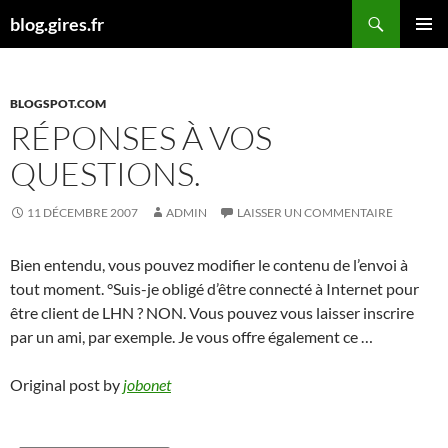
Aller
Recherche
blog.gires.fr
au
MENU
contenu
PRINCI
BLOGSPOT.COM
RÉPONSES À VOS
QUESTIONS.
11 DÉCEMBRE 2007
ADMIN
LAISSER UN COMMENTAIRE
Bien entendu, vous pouvez modifier le contenu de l’envoi à
tout moment. °Suis-je obligé d’être connecté à Internet pour
être client de LHN ? NON. Vous pouvez vous laisser inscrire
par un ami, par exemple. Je vous offre également ce …
Original post by
jobonet