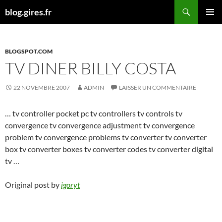
Aller
Recherche
blog.gires.fr
au
MENU
contenu
PRINCI
BLOGSPOT.COM
TV DINER BILLY COSTA
22 NOVEMBRE 2007
ADMIN
LAISSER UN COMMENTAIRE
… tv controller pocket pc tv controllers tv controls tv
convergence tv convergence adjustment tv convergence
problem tv convergence problems tv converter tv converter
box tv converter boxes tv converter codes tv converter digital
tv …
Original post by
igoryt