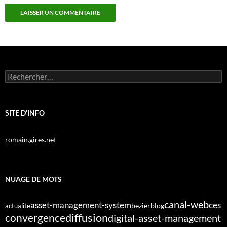
Rechercher :
SITE D'INFO
romain.gires.net
NUAGE DE MOTS
canal-web
asset-management-system
ces
bezier
blog
actualite
diffusion
convergence
digital-asset-management