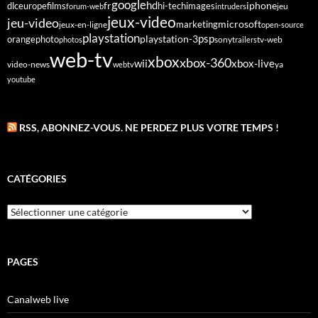
google
fr
hd
dlc
europe
films
iphone
hi-tech
images
jeu
forum-web
intruders
jeux-video
jeu-video
microsoft
marketing
jeux-en-ligne
open-source
playstation
psp
orange
photo
playstation-3
sony
tv-web
photos
trailers
web-tv
xbox
xbox-360
wii
xbox-live
video-news
webtv
ya
youtube
RSS, ABONNEZ-VOUS. NE PERDEZ PLUS VOTRE TEMPS !
CATÉGORIES
Catégories
PAGES
Canalweb live