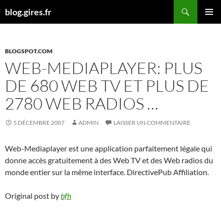
Aller
Recherche
blog.gires.fr
au
MENU
contenu
PRINCI
BLOGSPOT.COM
WEB-MEDIAPLAYER: PLUS
DE 680 WEB TV ET PLUS DE
2780 WEB RADIOS …
5 DÉCEMBRE 2007
ADMIN
LAISSER UN COMMENTAIRE
Web-Mediaplayer est une application parfaitement légale qui
donne accès gratuitement à des Web TV et des Web radios du
monde entier sur la même interface. DirectivePub Affiliation.
Original post by
bfh