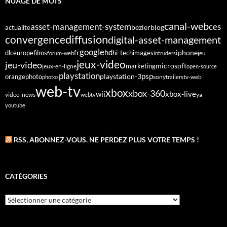
NUAGE DE MOTS
canal-web
asset-management-system
ces
bezier
blog
actualite
diffusion
convergence
digital-asset-management
google
fr
hd
dlc
europe
films
iphone
hi-tech
images
jeu
forum-web
intruders
jeux-video
jeu-video
microsoft
marketing
jeux-en-ligne
open-source
playstation
psp
orange
photo
playstation-3
sony
tv-web
photos
trailers
web-tv
xbox
xbox-360
wii
xbox-live
video-news
webtv
ya
youtube
RSS, ABONNEZ-VOUS. NE PERDEZ PLUS VOTRE TEMPS !
CATÉGORIES
Catégories