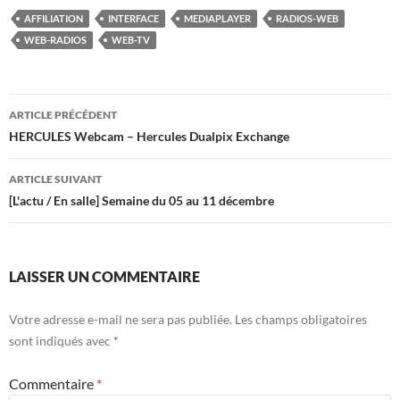
AFFILIATION
INTERFACE
MEDIAPLAYER
RADIOS-WEB
WEB-RADIOS
WEB-TV
Navigation
ARTICLE PRÉCÉDENT
des
HERCULES Webcam – Hercules Dualpix Exchange
articles
ARTICLE SUIVANT
[L'actu / En salle] Semaine du 05 au 11 décembre
LAISSER UN COMMENTAIRE
Votre adresse e-mail ne sera pas publiée.
Les champs obligatoires
sont indiqués avec
*
Commentaire
*