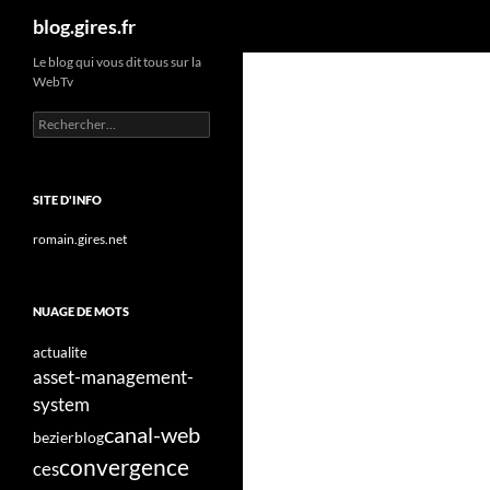
Recherche
blog.gires.fr
Aller
Le blog qui vous dit tous sur la
WebTv
au
contenu
Rechercher :
SITE D'INFO
romain.gires.net
NUAGE DE MOTS
actualite
asset-management-
system
canal-web
bezier
blog
convergence
ces