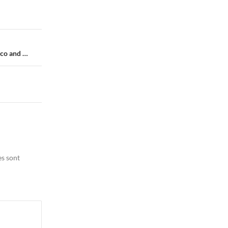
ico and …
es sont