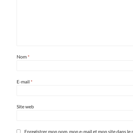
Nom
*
E-mail
*
Site web
Enregistrer mon nom, mon e-mail et mon site dans le 