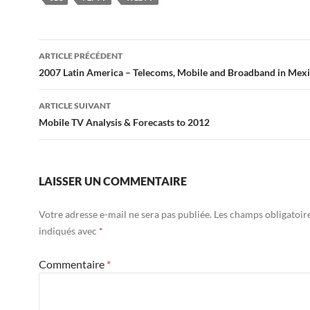
Navigation
ARTICLE PRÉCÉDENT
des
2007 Latin America – Telecoms, Mobile and Broadband in Mex
articles
ARTICLE SUIVANT
Mobile TV Analysis & Forecasts to 2012
LAISSER UN COMMENTAIRE
Votre adresse e-mail ne sera pas publiée.
Les champs obligatoir
indiqués avec
*
Commentaire
*