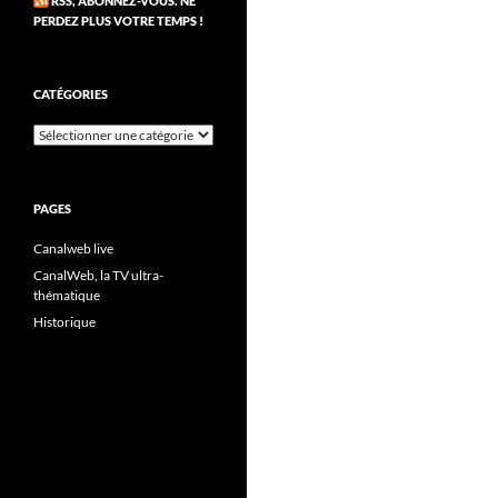
RSS, ABONNEZ-VOUS. NE
PERDEZ PLUS VOTRE TEMPS !
CATÉGORIES
Catégories
PAGES
Canalweb live
CanalWeb, la TV ultra-
thématique
Historique