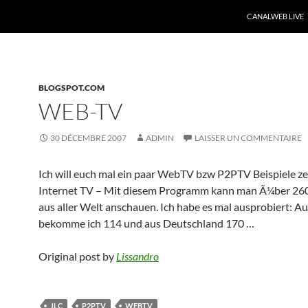
CANALWEB LIVE
BLOGSPOT.COM
WEB-TV
30 DÉCEMBRE 2007
ADMIN
LAISSER UN COMMENTAIRE
Ich will euch mal ein paar WebTV bzw P2PTV Beispiele zei
Internet TV – Mit diesem Programm kann man Ã¼ber 26
aus aller Welt anschauen. Ich habe es mal ausprobiert: Au
bekomme ich 114 und aus Deutschland 170 …
Original post by
Lissandro
JLC
P2PTV
WEBTV