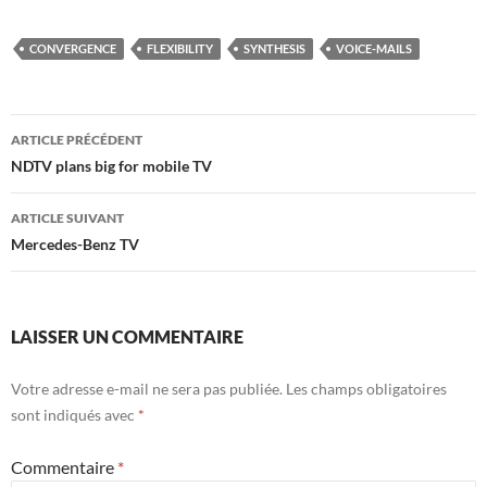
CONVERGENCE
FLEXIBILITY
SYNTHESIS
VOICE-MAILS
Navigation
ARTICLE PRÉCÉDENT
des
NDTV plans big for mobile TV
articles
ARTICLE SUIVANT
Mercedes-Benz TV
LAISSER UN COMMENTAIRE
Votre adresse e-mail ne sera pas publiée.
Les champs obligatoires
sont indiqués avec
*
Commentaire
*