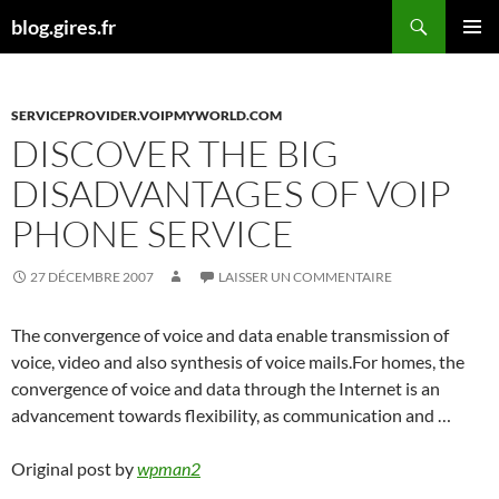
Aller
Recherche
blog.gires.fr
au
MENU
contenu
PRINCI
SERVICEPROVIDER.VOIPMYWORLD.COM
DISCOVER THE BIG
DISADVANTAGES OF VOIP
PHONE SERVICE
27 DÉCEMBRE 2007
LAISSER UN COMMENTAIRE
The convergence of voice and data enable transmission of
voice, video and also synthesis of voice mails.For homes, the
convergence of voice and data through the Internet is an
advancement towards flexibility, as communication and …
Original post by
wpman2