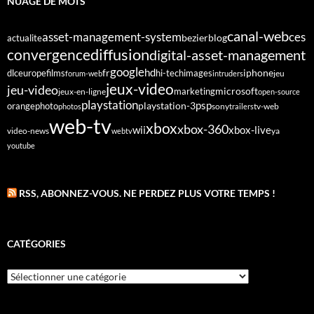
NUAGE DE MOTS
canal-web
asset-management-system
ces
bezier
blog
actualite
diffusion
convergence
digital-asset-management
google
fr
hd
dlc
europe
films
iphone
hi-tech
images
jeu
forum-web
intruders
jeux-video
jeu-video
microsoft
marketing
jeux-en-ligne
open-source
playstation
psp
orange
photo
playstation-3
sony
tv-web
photos
trailers
web-tv
xbox
xbox-360
wii
xbox-live
video-news
webtv
ya
youtube
RSS, ABONNEZ-VOUS. NE PERDEZ PLUS VOTRE TEMPS !
CATÉGORIES
Catégories