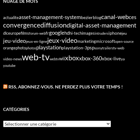
NUAGE DE MOTS
canal-web
asset-management-system
ces
bezier
blog
actualite
diffusion
convergence
digital-asset-management
google
fr
hd
dlc
europe
films
iphone
hi-tech
images
jeu
forum-web
intruders
jeux-video
jeu-video
microsoft
marketing
jeux-en-ligne
open-source
playstation
psp
orange
photo
playstation-3
sony
tv-web
photos
trailers
web-tv
xbox
xbox-360
wii
xbox-live
video-news
webtv
ya
youtube
RSS, ABONNEZ-VOUS. NE PERDEZ PLUS VOTRE TEMPS !
CATÉGORIES
Catégories