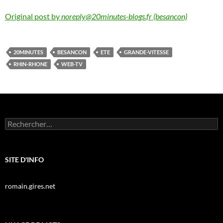
Original post by
noreply@20minutes-blogs.fr (besancon)
20MINUTES
BESANCON
ETE
GRANDE-VITESSE
RHIN-RHONE
WEB-TV
Rechercher :
SITE D'INFO
romain.gires.net