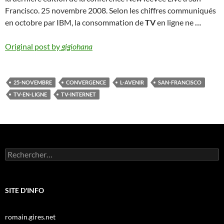
Francisco. 25 novembre 2008. Selon les chiffres communiqués
en octobre par IBM, la consommation de
TV
en ligne ne
…
Original post by
gigiohana
25-NOVEMBRE
CONVERGENCE
L-AVENIR
SAN-FRANCISCO
TV-EN-LIGNE
TV-INTERNET
Rechercher :
SITE D'INFO
romain.gires.net