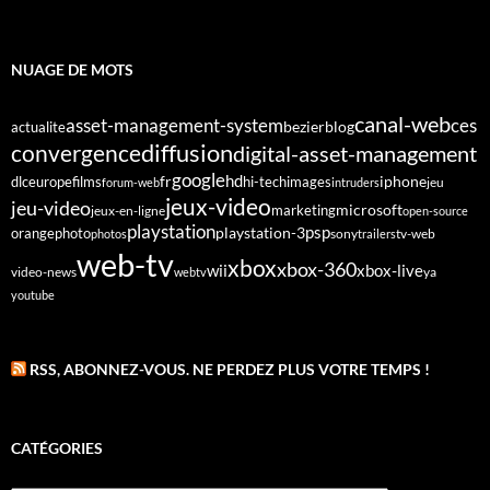
NUAGE DE MOTS
canal-web
asset-management-system
ces
bezier
blog
actualite
diffusion
convergence
digital-asset-management
google
fr
hd
dlc
europe
films
iphone
hi-tech
images
jeu
forum-web
intruders
jeux-video
jeu-video
microsoft
marketing
jeux-en-ligne
open-source
playstation
psp
orange
photo
playstation-3
sony
tv-web
photos
trailers
web-tv
xbox
xbox-360
wii
xbox-live
video-news
webtv
ya
youtube
RSS, ABONNEZ-VOUS. NE PERDEZ PLUS VOTRE TEMPS !
CATÉGORIES