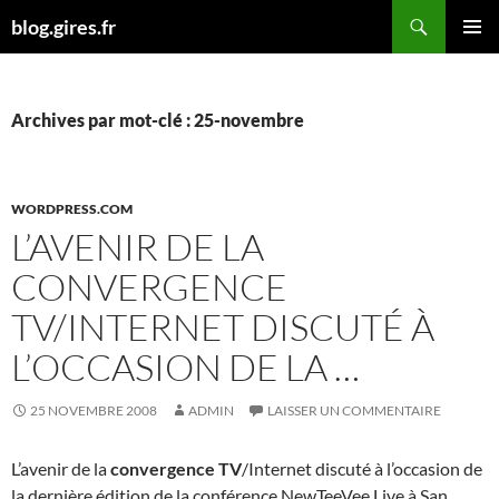
Aller
Recherche
blog.gires.fr
au
MENU
contenu
PRINCI
Archives par mot-clé : 25-novembre
WORDPRESS.COM
L’AVENIR DE LA
CONVERGENCE
TV/INTERNET DISCUTÉ À
L’OCCASION DE LA …
25 NOVEMBRE 2008
ADMIN
LAISSER UN COMMENTAIRE
L’avenir de la
convergence TV
/Internet discuté à l’occasion de
la dernière édition de la conférence NewTeeVee Live à San