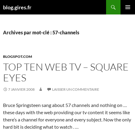
Aller
Recherche
blog.gires.fr
au
MENU
contenu
PRINCI
Archives par mot-clé : 57-channels
BLOGSPOT.COM
TOP TEN WEB TV – SQUARE
EYES
7 JANVIER 2008
LAISSER UN COMMENTAIRE
Bruce Springsteen sang about 57 channels and nothing on …
these days with the web providing our tv content it seems like
there’s a channel for everyone and every subject. Now the only
hard bit is deciding what to watch . …