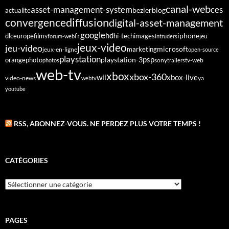
canal-web
asset-management-system
ces
bezier
blog
actualite
diffusion
convergence
digital-asset-management
google
fr
hd
dlc
europe
films
iphone
hi-tech
images
jeu
forum-web
intruders
jeux-video
jeu-video
microsoft
marketing
jeux-en-ligne
open-source
playstation
psp
orange
photo
playstation-3
sony
tv-web
photos
trailers
web-tv
xbox
xbox-360
wii
xbox-live
video-news
webtv
ya
youtube
RSS, ABONNEZ-VOUS. NE PERDEZ PLUS VOTRE TEMPS !
CATÉGORIES
Catégories
PAGES