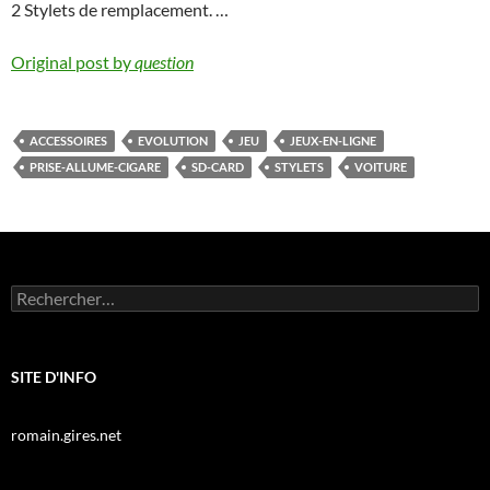
2 Stylets de remplacement. …
Original post by
question
ACCESSOIRES
EVOLUTION
JEU
JEUX-EN-LIGNE
PRISE-ALLUME-CIGARE
SD-CARD
STYLETS
VOITURE
Rechercher :
SITE D'INFO
romain.gires.net