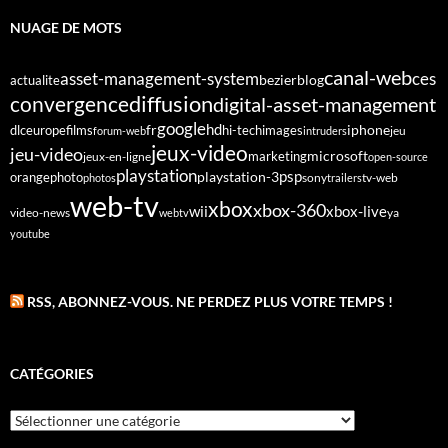
NUAGE DE MOTS
canal-web
asset-management-system
ces
bezier
blog
actualite
diffusion
convergence
digital-asset-management
google
fr
hd
dlc
europe
films
iphone
hi-tech
images
jeu
forum-web
intruders
jeux-video
jeu-video
microsoft
marketing
jeux-en-ligne
open-source
playstation
psp
orange
photo
playstation-3
sony
tv-web
photos
trailers
web-tv
xbox
xbox-360
wii
xbox-live
video-news
webtv
ya
youtube
RSS, ABONNEZ-VOUS. NE PERDEZ PLUS VOTRE TEMPS !
CATÉGORIES
Catégories