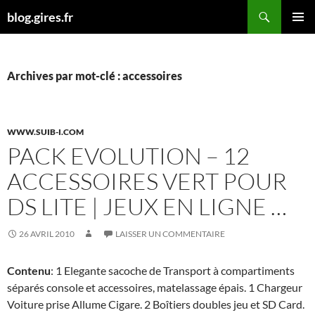
Aller
Recherche
blog.gires.fr
au
MENU
contenu
PRINCI
Archives par mot-clé : accessoires
WWW.SUIB-I.COM
PACK EVOLUTION – 12
ACCESSOIRES VERT POUR
DS LITE | JEUX EN LIGNE …
26 AVRIL 2010
LAISSER UN COMMENTAIRE
Contenu
: 1 Elegante sacoche de Transport à compartiments
séparés console et accessoires, matelassage épais. 1 Chargeur
Voiture prise Allume Cigare. 2 Boîtiers doubles jeu et SD Card.