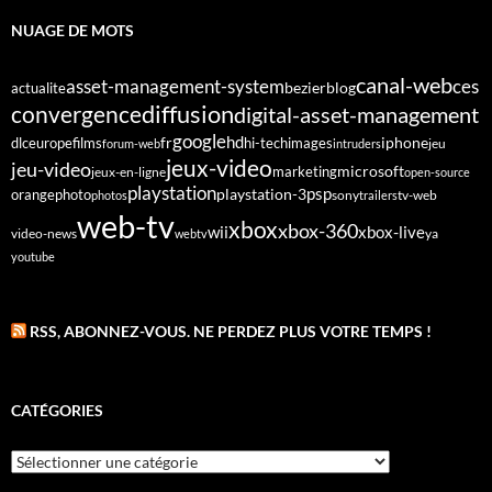
NUAGE DE MOTS
canal-web
asset-management-system
ces
bezier
blog
actualite
diffusion
convergence
digital-asset-management
google
fr
hd
dlc
europe
films
iphone
hi-tech
images
jeu
forum-web
intruders
jeux-video
jeu-video
microsoft
marketing
jeux-en-ligne
open-source
playstation
psp
orange
photo
playstation-3
sony
tv-web
photos
trailers
web-tv
xbox
xbox-360
wii
xbox-live
video-news
webtv
ya
youtube
RSS, ABONNEZ-VOUS. NE PERDEZ PLUS VOTRE TEMPS !
CATÉGORIES
Catégories