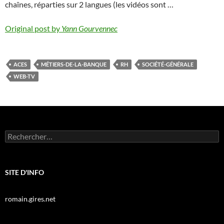
chaînes, réparties sur 2 langues (les vidéos sont …
Original post by
Yann Gourvennec
ACES
MÉTIERS-DE-LA-BANQUE
RH
SOCIÉTÉ-GÉNÉRALE
WEB-TV
Rechercher :
SITE D'INFO
romain.gires.net