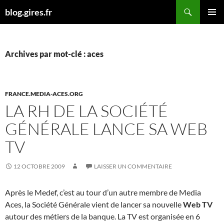
Aller
Recherche
blog.gires.fr
au
MENU
contenu
PRINCI
Archives par mot-clé : aces
FRANCE.MEDIA-ACES.ORG
LA RH DE LA SOCIÉTÉ
GÉNÉRALE LANCE SA WEB
TV
12 OCTOBRE 2009
LAISSER UN COMMENTAIRE
Après le Medef, c’est au tour d’un autre membre de Media
Aces, la Société Générale vient de lancer sa nouvelle
Web TV
autour des métiers de la banque. La TV est organisée en 6