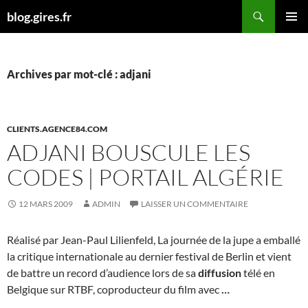
Aller
Recherche
blog.gires.fr
au
MENU
contenu
PRINCI
Archives par mot-clé : adjani
CLIENTS.AGENCE84.COM
ADJANI BOUSCULE LES
CODES | PORTAIL ALGÉRIE
12 MARS 2009
ADMIN
LAISSER UN COMMENTAIRE
Réalisé par Jean-Paul Lilienfeld, La journée de la jupe a emballé
la critique internationale au dernier festival de Berlin et vient
de battre un record d’audience lors de sa
diffusion
télé en
Belgique sur RTBF, coproducteur du film avec
…