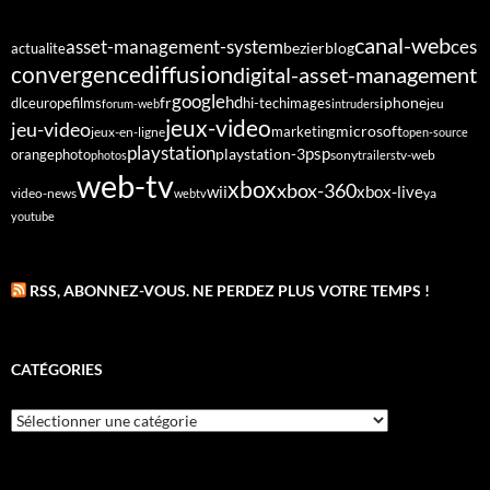
canal-web
asset-management-system
ces
bezier
blog
actualite
diffusion
convergence
digital-asset-management
google
fr
hd
dlc
europe
films
iphone
hi-tech
images
jeu
forum-web
intruders
jeux-video
jeu-video
microsoft
marketing
jeux-en-ligne
open-source
playstation
psp
orange
photo
playstation-3
sony
tv-web
photos
trailers
web-tv
xbox
xbox-360
wii
xbox-live
video-news
webtv
ya
youtube
RSS, ABONNEZ-VOUS. NE PERDEZ PLUS VOTRE TEMPS !
CATÉGORIES
Catégories