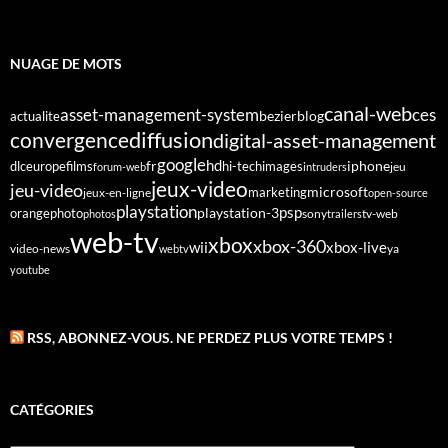
NUAGE DE MOTS
canal-web
asset-management-system
ces
bezier
blog
actualite
diffusion
convergence
digital-asset-management
google
fr
hd
dlc
europe
films
iphone
hi-tech
images
jeu
forum-web
intruders
jeux-video
jeu-video
microsoft
marketing
jeux-en-ligne
open-source
playstation
psp
orange
photo
playstation-3
sony
tv-web
photos
trailers
web-tv
xbox
xbox-360
wii
xbox-live
video-news
webtv
ya
youtube
RSS, ABONNEZ-VOUS. NE PERDEZ PLUS VOTRE TEMPS !
CATÉGORIES