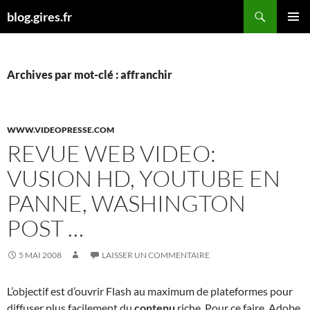
Aller
Recherche
blog.gires.fr
au
MENU
contenu
PRINCI
Archives par mot-clé : affranchir
WWW.VIDEOPRESSE.COM
REVUE WEB VIDEO:
VUSION HD, YOUTUBE EN
PANNE, WASHINGTON
POST …
5 MAI 2008
LAISSER UN COMMENTAIRE
L’objectif est d’ouvrir Flash au maximum de plateformes pour
diffuser plus facilement du
contenu
riche. Pour ce faire, Adobe