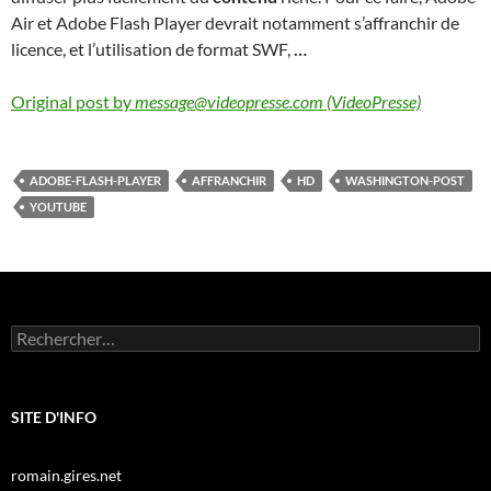
Air et Adobe Flash Player devrait notamment s’affranchir de
licence, et l’utilisation de format SWF,
…
Original post by
message@videopresse.com (VideoPresse)
ADOBE-FLASH-PLAYER
AFFRANCHIR
HD
WASHINGTON-POST
YOUTUBE
Rechercher :
SITE D'INFO
romain.gires.net