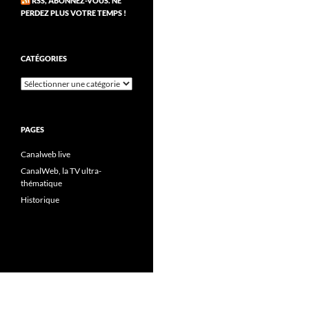
RSS, ABONNEZ-VOUS. NE
PERDEZ PLUS VOTRE TEMPS !
CATÉGORIES
Catégories
PAGES
Canalweb live
CanalWeb, la TV ultra-
thématique
Historique