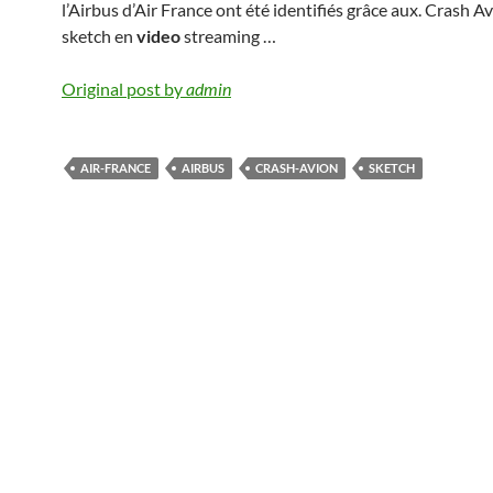
l’Airbus d’Air France ont été identifiés grâce aux. Crash 
sketch en
video
streaming …
Original post by
admin
AIR-FRANCE
AIRBUS
CRASH-AVION
SKETCH