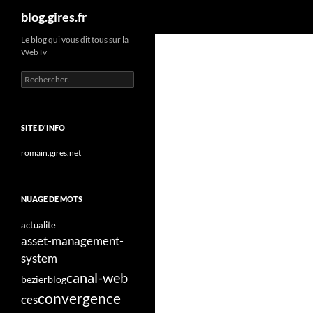
Recherche
blog.gires.fr
Aller
Le blog qui vous dit tous sur la
WebTv
au
contenu
Rechercher :
SITE D'INFO
romain.gires.net
NUAGE DE MOTS
actualite
asset-management-
system
canal-web
bezier
blog
convergence
ces