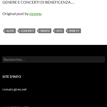
GENERE E CONCERTI DI BENEFICENZA….
Original post by
inconnu
ALFIO
CONCERTI
SERATE
SITO
WEB-TV
Rechercher :
SITE D'INFO
romain.gires.net