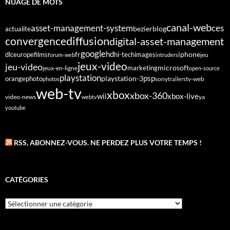
NUAGE DE MOTS
canal-web
asset-management-system
ces
bezier
blog
actualite
diffusion
convergence
digital-asset-management
google
fr
hd
dlc
europe
films
iphone
hi-tech
images
jeu
forum-web
intruders
jeux-video
jeu-video
microsoft
marketing
jeux-en-ligne
open-source
playstation
psp
orange
photo
playstation-3
sony
tv-web
photos
trailers
web-tv
xbox
xbox-360
wii
xbox-live
video-news
webtv
ya
youtube
RSS, ABONNEZ-VOUS. NE PERDEZ PLUS VOTRE TEMPS !
CATÉGORIES
Catégories