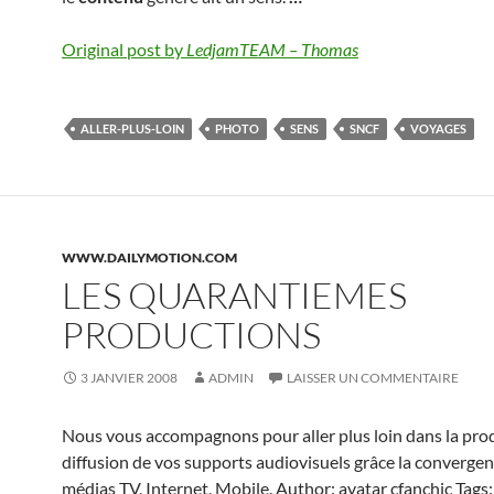
Original post by
LedjamTEAM – Thomas
ALLER-PLUS-LOIN
PHOTO
SENS
SNCF
VOYAGES
WWW.DAILYMOTION.COM
LES QUARANTIEMES
PRODUCTIONS
3 JANVIER 2008
ADMIN
LAISSER UN COMMENTAIRE
Nous vous accompagnons pour aller plus loin dans la prod
diffusion de vos supports audiovisuels grâce la converge
médias TV, Internet, Mobile. Author: avatar cfanchic Tags: