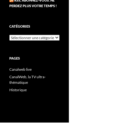
RSS, ABONNEZ-VOUS. NE
PERDEZ PLUS VOTRE TEMPS !
CATÉGORIES
Catégories
PAGES
Canalweb live
CanalWeb, la TV ultra-
thématique
Historique