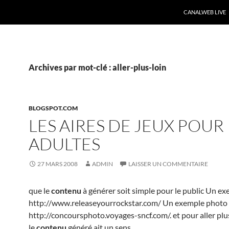
CANALWEB LIVE
Archives par mot-clé : aller-plus-loin
BLOGSPOT.COM
LES AIRES DE JEUX POUR
ADULTES
27 MARS 2008
ADMIN
LAISSER UN COMMENTAIRE
que le
contenu
à générer soit simple pour le public Un e
http://www.releaseyourrockstar.com/ Un exemple photo 
http://concoursphoto.voyages-sncf.com/. et pour aller plus
le
contenu
généré ait un sens.
…