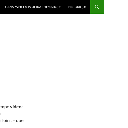
CANALWEB, LA TV ULTRA-THÉMATIQUE
HISTORIQUE
xempe
video
:
:
 loin : – que