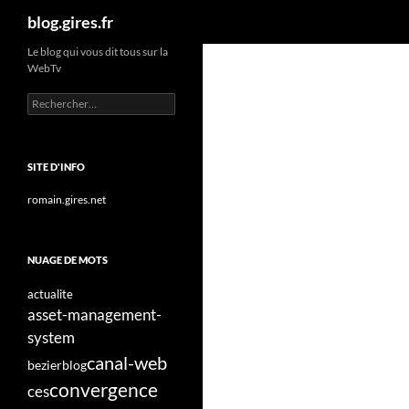
Recherche
blog.gires.fr
Aller
Le blog qui vous dit tous sur la
WebTv
au
contenu
Rechercher :
SITE D'INFO
romain.gires.net
NUAGE DE MOTS
actualite
asset-management-
system
canal-web
bezier
blog
convergence
ces