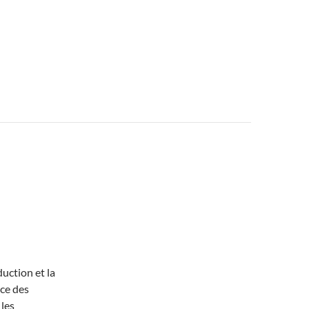
uction et la
nce des
 les