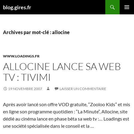
Aller
Recherche
blog.gires.fr
au
MENU
contenu
PRINCI
Archives par mot-clé : allocine
WWW.LOADINGS.FR
ALLOCINE LANCE SA WEB
TV : TIVIMI
19 NOVEMBRE 2007
LAISSER UN COMMENTAIRE
Après avoir lancé son offre VOD gratuite, “Zooloo Kids” et mis
en ligne son programme quotidien : “La Minute“, Allocine, site
dédié au cinéma lance en phase bêta sa web tv :… Loadings est
une société spécialisée dans le conseil et la …