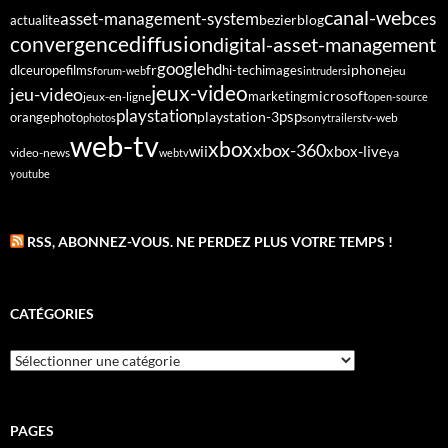
canal-web
asset-management-system
ces
bezier
blog
actualite
diffusion
convergence
digital-asset-management
google
fr
hd
dlc
europe
films
iphone
hi-tech
images
jeu
forum-web
intruders
jeux-video
jeu-video
microsoft
marketing
jeux-en-ligne
open-source
playstation
psp
orange
photo
playstation-3
sony
tv-web
photos
trailers
web-tv
xbox
xbox-360
wii
xbox-live
video-news
webtv
ya
youtube
RSS, ABONNEZ-VOUS. NE PERDEZ PLUS VOTRE TEMPS !
CATÉGORIES
Catégories
PAGES