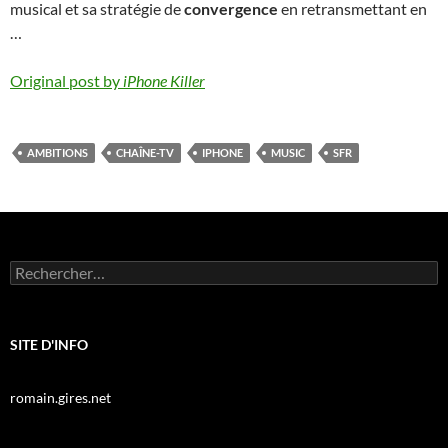
musical et sa stratégie de
convergence
en retransmettant en
…
Original post by
iPhone Killer
AMBITIONS
CHAÎNE-TV
IPHONE
MUSIC
SFR
Rechercher :
SITE D'INFO
romain.gires.net