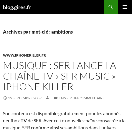
Aller
Recherche
blog.gires.fr
au
MENU
contenu
PRINCI
Archives par mot-clé : ambitions
WWW.IPHONEKILLER.FR
MUSIQUE : SFR LANCE LA
CHAÎNE TV « SFR MUSIC » |
IPHONE KILLER
15 SEPTEMBRE 2009
LAISSER UN COMMENTAIRE
Son contenu est disponible gratuitement pour les abonnés
neufbox
TV
de SFR. Avec cette nouvelle chaîne consacrée à la
musique, SFR confirme ainsi ses ambitions dans l’univers