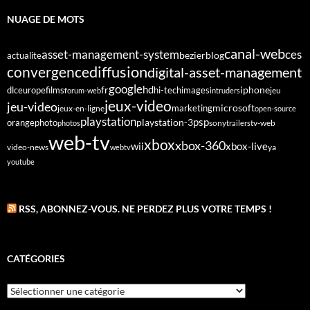
NUAGE DE MOTS
canal-web
asset-management-system
ces
bezier
blog
actualite
diffusion
convergence
digital-asset-management
google
fr
hd
dlc
europe
films
iphone
hi-tech
images
jeu
forum-web
intruders
jeux-video
jeu-video
microsoft
marketing
jeux-en-ligne
open-source
playstation
psp
orange
photo
playstation-3
sony
tv-web
photos
trailers
web-tv
xbox
xbox-360
wii
xbox-live
video-news
webtv
ya
youtube
RSS, ABONNEZ-VOUS. NE PERDEZ PLUS VOTRE TEMPS !
CATÉGORIES
Catégories