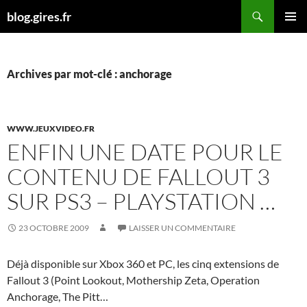
Aller
Recherche
blog.gires.fr
au
MENU
contenu
PRINCI
Archives par mot-clé : anchorage
WWW.JEUXVIDEO.FR
ENFIN UNE DATE POUR LE
CONTENU DE FALLOUT 3
SUR PS3 – PLAYSTATION …
23 OCTOBRE 2009
LAISSER UN COMMENTAIRE
Déjà disponible sur Xbox 360 et PC, les cinq extensions de
Fallout 3 (Point Lookout, Mothership Zeta, Operation
Anchorage, The Pitt…