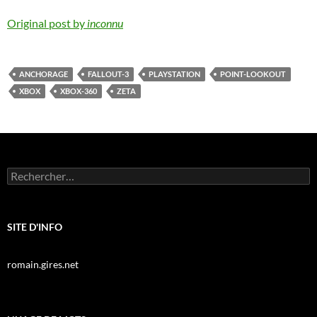
Original post by
inconnu
ANCHORAGE
FALLOUT-3
PLAYSTATION
POINT-LOOKOUT
XBOX
XBOX-360
ZETA
Rechercher :
SITE D'INFO
romain.gires.net