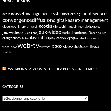
NUAGE DE MOTS
canal-web
asset-management-system
ces
bezier
blog
actualite
diffusion
convergence
digital-asset-management
google
fr
hd
dlc
europe
films
iphone
hi-tech
images
jeu
forum-web
intruders
jeux-video
jeu-video
microsoft
marketing
jeux-en-ligne
open-source
playstation
psp
orange
photo
playstation-3
sony
tv-web
photos
trailers
web-tv
xbox
xbox-360
wii
xbox-live
video-news
webtv
ya
youtube
RSS, ABONNEZ-VOUS. NE PERDEZ PLUS VOTRE TEMPS !
CATÉGORIES
Catégories