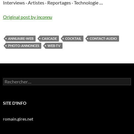
Interviews · Artistes · Reportages · Technologie
…
Original post by
inconnu
ANNUAIRE-WEB
CASCADE
COCKTAIL
CONTACT-AUDIO
PHOTO-ANNONCES
WEB-TV
Rechercher :
SITE D'INFO
romain.gires.net