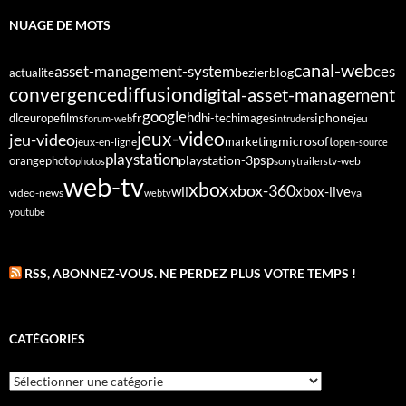
NUAGE DE MOTS
canal-web
asset-management-system
ces
bezier
blog
actualite
diffusion
convergence
digital-asset-management
google
fr
hd
dlc
europe
films
iphone
hi-tech
images
jeu
forum-web
intruders
jeux-video
jeu-video
microsoft
marketing
jeux-en-ligne
open-source
playstation
psp
orange
photo
playstation-3
sony
tv-web
photos
trailers
web-tv
xbox
xbox-360
wii
xbox-live
video-news
webtv
ya
youtube
RSS, ABONNEZ-VOUS. NE PERDEZ PLUS VOTRE TEMPS !
CATÉGORIES
Catégories