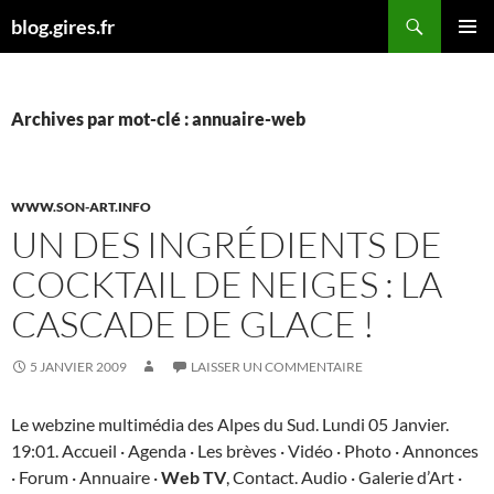
Aller
Recherche
blog.gires.fr
au
MENU
contenu
PRINCI
Archives par mot-clé : annuaire-web
WWW.SON-ART.INFO
UN DES INGRÉDIENTS DE
COCKTAIL DE NEIGES : LA
CASCADE DE GLACE !
5 JANVIER 2009
LAISSER UN COMMENTAIRE
Le webzine multimédia des Alpes du Sud. Lundi 05 Janvier.
19:01. Accueil · Agenda · Les brèves · Vidéo · Photo · Annonces
· Forum · Annuaire ·
Web TV
, Contact. Audio · Galerie d’Art ·