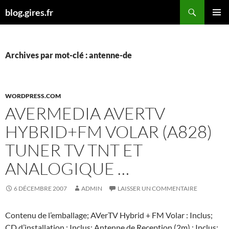
Aller
Recherche
blog.gires.fr
au
MENU
contenu
PRINCI
Archives par mot-clé : antenne-de
WORDPRESS.COM
AVERMEDIA AVERTV
HYBRID+FM VOLAR (A828)
TUNER TV TNT ET
ANALOGIQUE …
6 DÉCEMBRE 2007
ADMIN
LAISSER UN COMMENTAIRE
Contenu de l’emballage; AVerTV Hybrid + FM Volar : Inclus;
CD d’installation : Inclus; Antenne de Reception (2m) : Inclus;