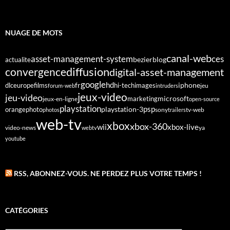
NUAGE DE MOTS
canal-web
asset-management-system
ces
bezier
blog
actualite
diffusion
convergence
digital-asset-management
google
fr
hd
dlc
europe
films
iphone
hi-tech
images
jeu
forum-web
intruders
jeux-video
jeu-video
microsoft
marketing
jeux-en-ligne
open-source
playstation
psp
orange
photo
playstation-3
sony
tv-web
photos
trailers
web-tv
xbox
xbox-360
wii
xbox-live
video-news
webtv
ya
youtube
RSS, ABONNEZ-VOUS. NE PERDEZ PLUS VOTRE TEMPS !
CATÉGORIES