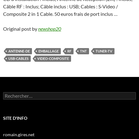
Câble RF : Inclus; Câble inclus : USB; Cables : S-Video /
Composite 2 in 1 Cable. 50 euros frais de port inclus …
Original post by
newshop20
ANTENNE-DE
EMBALLAGE
RF
TNT
TUNER-TV
USB-CABLES
VIDEO-COMPOSITE
Rechercher :
SITE D'INFO
romain.gires.net