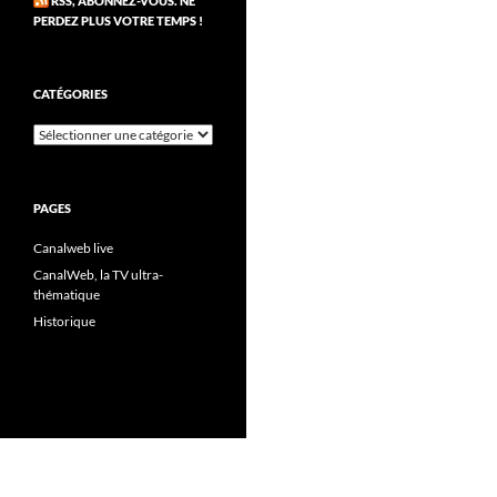
RSS, ABONNEZ-VOUS. NE
PERDEZ PLUS VOTRE TEMPS !
CATÉGORIES
Catégories
PAGES
Canalweb live
CanalWeb, la TV ultra-
thématique
Historique