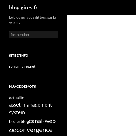
Recherche
blog.gires.fr
Aller
Le blog qui vous dit tous sur la
WebTv
au
contenu
Rechercher :
SITE D'INFO
romain.gires.net
NUAGE DE MOTS
actualite
asset-management-
system
canal-web
bezier
blog
convergence
ces