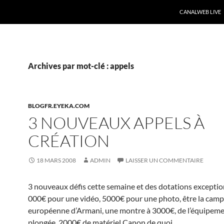
CANALWEB LIVE
Archives par mot-clé : appels
BLOGFR.EYEKA.COM
3 NOUVEAUX APPELS À
CRÉATION
18 MARS 2008
ADMIN
LAISSER UN COMMENTAIRE
3 nouveaux défis cette semaine et des dotations exception
000€ pour une vidéo, 5000€ pour une photo, être la cam
européenne d’Armani, une montre à 3000€, de l’équipeme
plongée, 2000€ de matériel Canon de quoi
…