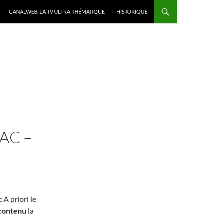
CANALWEB, LA TV ULTRA-THÉMATIQUE
HISTORIQUE
AC –
 A priori le
contenu
la