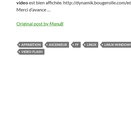
video
est bien affichée. http://dynamik.bougerolle.com/ed
Merci d’avance …
Original post by
ManuB
APPARITION
ASCENSEUR
FF
LINUX
LINUX-WINDOW
VIDEO-FLASH