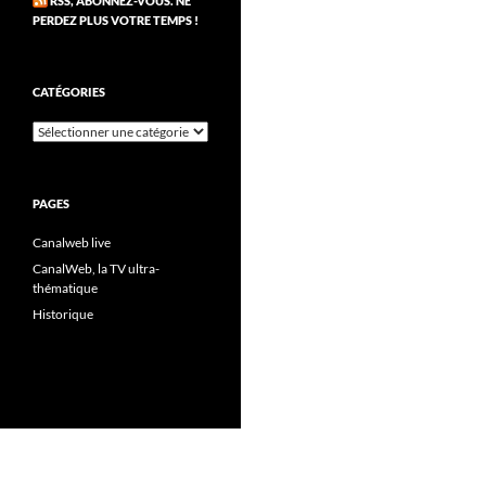
RSS, ABONNEZ-VOUS. NE
PERDEZ PLUS VOTRE TEMPS !
CATÉGORIES
Catégories
PAGES
Canalweb live
CanalWeb, la TV ultra-
thématique
Historique