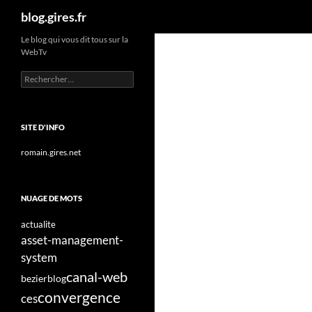
Recherche
blog.gires.fr
Aller
Le blog qui vous dit tous sur la
WebTv
au
contenu
Rechercher :
SITE D'INFO
romain.gires.net
NUAGE DE MOTS
actualite
asset-management-
system
canal-web
bezier
blog
convergence
ces