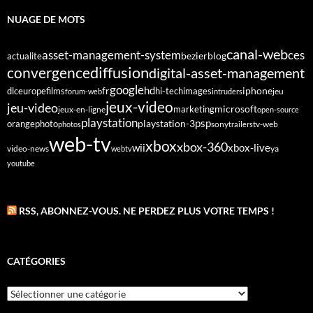
NUAGE DE MOTS
canal-web
asset-management-system
ces
bezier
blog
actualite
diffusion
convergence
digital-asset-management
google
fr
hd
dlc
europe
films
iphone
hi-tech
images
jeu
forum-web
intruders
jeux-video
jeu-video
microsoft
marketing
jeux-en-ligne
open-source
playstation
psp
orange
photo
playstation-3
sony
tv-web
photos
trailers
web-tv
xbox
xbox-360
wii
xbox-live
video-news
webtv
ya
youtube
RSS, ABONNEZ-VOUS. NE PERDEZ PLUS VOTRE TEMPS !
CATÉGORIES
Catégories