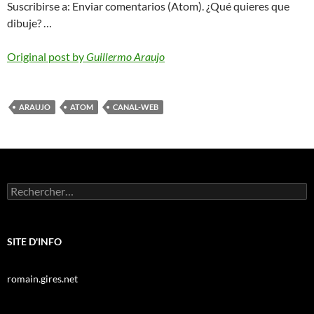
Suscribirse a: Enviar comentarios (Atom). ¿Qué quieres que
dibuje? …
Original post by
Guillermo Araujo
ARAUJO
ATOM
CANAL-WEB
Rechercher :
SITE D'INFO
romain.gires.net