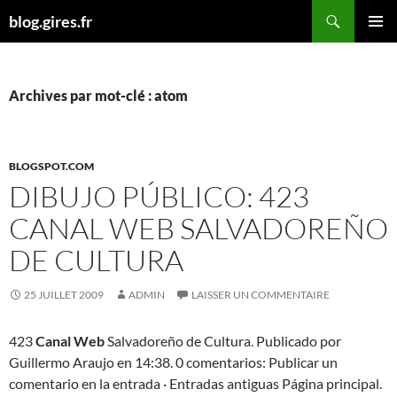
Aller
Recherche
blog.gires.fr
au
MENU
contenu
PRINCI
Archives par mot-clé : atom
BLOGSPOT.COM
DIBUJO PÚBLICO: 423
CANAL WEB SALVADOREÑO
DE CULTURA
25 JUILLET 2009
ADMIN
LAISSER UN COMMENTAIRE
423
Canal Web
Salvadoreño de Cultura. Publicado por
Guillermo Araujo en 14:38. 0 comentarios: Publicar un
comentario en la entrada · Entradas antiguas Página principal.