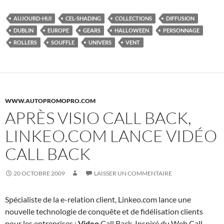
AUJOURD-HUI
CEL-SHADING
COLLECTIONS
DIFFUSION
DUBLIN
EUROPE
GEARS
HALLOWEEN
PERSONNAGE
ROLLERS
SOUFFLE
UNIVERS
VENT
WWW.AUTOPROMOPRO.COM
APRÈS VISIO CALL BACK,
LINKEO.COM LANCE VIDÉO
CALL BACK
20 OCTOBRE 2009
LAISSER UN COMMENTAIRE
Spécialiste de la e-relation client, Linkeo.com lance une
nouvelle technologie de conquête et de fidélisation clients
pour les entreprises :
Video
Call Back. Inspiré du Web Call