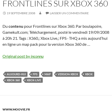
FRONTLINES SUR XBOX 360
19 SEPTEMBRE 2008
LAISSER UN COMMENTAIRE
Du
contenu
pour Frontlines sur Xbox 360. Par boulapoire,
Gamekult.com; Téléchargement, posté le vendredi 19/09/2008
à 20h 21. Tags : X360,; Xbox Live,; FPS · THQ a mis aujourd’hui
en ligne un map pack pour la version Xbox 360 de …
Original post by
inconnu
AUJOURD-HUI
FPS
MAP
VERSION-XBOX
XBOX
XBOX-360
XBOX-LIVE
WWW.MOOVIE.FR