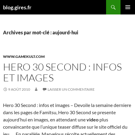
Aller
Recherche
blog.gires.fr
au
MENU
contenu
PRINCI
Archives par mot-clé : aujourd-hui
WWW.GAMEKULT.COM
HERO 30 SECOND : INFOS
ET IMAGES
9 AOÛT 2010
LAISSER UN COMMENTAIRE
Hero 30 Second : infos et images – Devoile la semaine derniere
dans les pages de Famitsu, Hero 30 Second se presente
aujourd’hui en images, en attendant une
video
plus
convaincante que l’unique teaser diffuse sur le site officiel du
jeu. … En parallèle, Marvelous récolte actuellement des