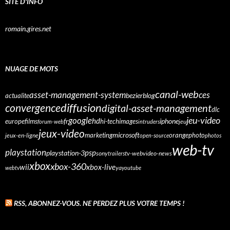
SITE D'INFO
romain.gires.net
NUAGE DE MOTS
canal-web
asset-management-system
ces
bezier
blog
actualite
diffusion
convergence
digital-asset-management
dlc
google
jeu-video
fr
hd
europe
films
iphone
hi-tech
images
jeu
forum-web
intruders
jeux-video
microsoft
marketing
orange
photo
jeux-en-ligne
open-source
photos
web-tv
playstation
psp
playstation-3
sony
tv-web
video-news
trailers
xbox
xbox-360
wii
xbox-live
webtv
ya
youtube
RSS, ABONNEZ-VOUS. NE PERDEZ PLUS VOTRE TEMPS !