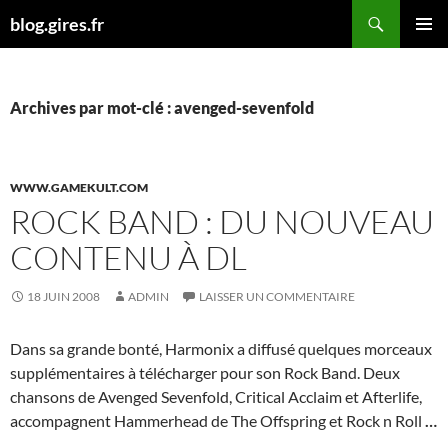
Aller
Recherche
blog.gires.fr
au
MENU
contenu
PRINCI
Archives par mot-clé : avenged-sevenfold
WWW.GAMEKULT.COM
ROCK BAND : DU NOUVEAU
CONTENU À DL
18 JUIN 2008
ADMIN
LAISSER UN COMMENTAIRE
Dans sa grande bonté, Harmonix a diffusé quelques morceaux
supplémentaires à télécharger pour son Rock Band. Deux
chansons de Avenged Sevenfold, Critical Acclaim et Afterlife,
accompagnent Hammerhead de The Offspring et Rock n Roll
…