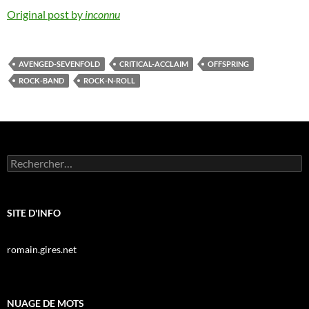
Original post by
inconnu
AVENGED-SEVENFOLD
CRITICAL-ACCLAIM
OFFSPRING
ROCK-BAND
ROCK-N-ROLL
Rechercher :
SITE D'INFO
romain.gires.net
NUAGE DE MOTS