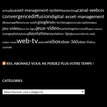
canal-web
asset-management-system
ces
bezier
blog
actualite
diffusion
convergence
digital-asset-management
google
fr
hd
dlc
europe
films
iphone
hi-tech
images
jeu
forum-web
intruders
jeux-video
jeu-video
microsoft
marketing
jeux-en-ligne
open-source
playstation
psp
orange
photo
playstation-3
sony
tv-web
photos
trailers
web-tv
xbox
xbox-360
wii
xbox-live
video-news
webtv
ya
youtube
RSS, ABONNEZ-VOUS. NE PERDEZ PLUS VOTRE TEMPS !
CATÉGORIES
Catégories