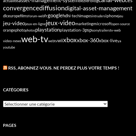
asset-management-system
ces
bezier
blog
actualite
diffusion
convergence
digital-asset-management
google
fr
hd
dlc
europe
films
iphone
hi-tech
images
jeu
forum-web
intruders
jeux-video
jeu-video
microsoft
marketing
jeux-en-ligne
open-source
playstation
psp
orange
photo
playstation-3
sony
tv-web
photos
trailers
web-tv
xbox
xbox-360
wii
xbox-live
video-news
webtv
ya
youtube
RSS, ABONNEZ-VOUS. NE PERDEZ PLUS VOTRE TEMPS !
CATÉGORIES
Catégories
PAGES