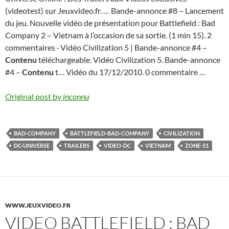
(videotest) sur Jeuxvideo.fr. … Bande-annonce #8 – Lancement
du jeu. Nouvelle vidéo de présentation pour Battlefield : Bad
Company 2 – Vietnam à l’occasion de sa sortie. (1 min 15). 2
commentaires · Vidéo Civilization 5 | Bande-annonce #4 –
Contenu
téléchargeable. Vidéo Civilization 5. Bande-annonce
#4 –
Contenu
t… Vidéo du 17/12/2010. 0 commentaire …
Original post by
inconnu
BAD-COMPANY
BATTLEFIELD-BAD-COMPANY
CIVILIZATION
DC-UNIVERSE
TRAILERS
VIDEO-DC
VIETNAM
ZONE-51
WWW.JEUXVIDEO.FR
VIDEO BATTLEFIELD : BAD