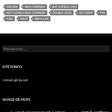
ARCADE
BAD-COMPANY
BATTLEFIELD-1943
BATTLEFIELD-BAD-COMPANY
DOUBLE-DOSE
JEU-VIDEO
PSN
X360
XBOX
XBOX-LIVE
Rechercher :
SITE D'INFO
romain.gires.net
NUAGE DE MOTS
canal-web