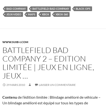
BAD-COMPANY
BATTLEFIELD-BAD-COMPANY
BLACK-OPS
JEUX-VIDEO
MAPS
XBOX
XBOX-360
WWW.SUIB-I.COM
BATTLEFIELD BAD
COMPANY 2 – EDITION
LIMITÉE | JEUX EN LIGNE,
JEUX …
29 MARS 2010
LAISSER UN COMMENTAIRE
Contenu
de l’édition limitée : Blindage amélioré de véhicule –
Un blindage amélioré est équipé sur tous les types de