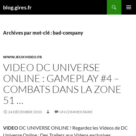
Aller
Recherche
blog.gires.fr
au
MENU
contenu
PRINCI
Archives par mot-clé : bad-company
WWW.JEUXVIDEO.FR
VIDEO DC UNIVERSE
ONLINE : GAMEPLAY #4 –
COMBATS DANS LA ZONE
51 …
24 DÉCEMBRE 2010
UN COMMENTAIRE
VIDEO
DC UNIVERSE ONLINE ! Regardez les Videos de DC
Universe Online : Des Trailers aux Videos exclusives