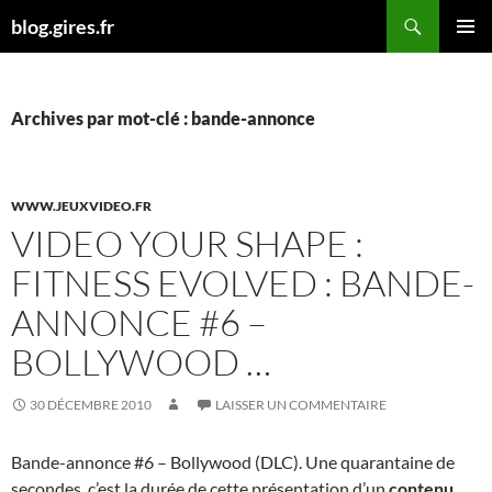
Aller
Recherche
blog.gires.fr
au
MENU
contenu
PRINCI
Archives par mot-clé : bande-annonce
WWW.JEUXVIDEO.FR
VIDEO YOUR SHAPE :
FITNESS EVOLVED : BANDE-
ANNONCE #6 –
BOLLYWOOD …
30 DÉCEMBRE 2010
LAISSER UN COMMENTAIRE
Bande-annonce #6 – Bollywood (DLC). Une quarantaine de
secondes, c’est la durée de cette présentation d’un
contenu