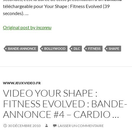
téléchargeable pour Your Shape : Fitness Evolved (39
secondes). …
Original post by
inconnu
BANDE-ANNONCE
BOLLYWOOD
DLC
FITNESS
SHAPE
WWW.JEUXVIDEO.FR
VIDEO YOUR SHAPE :
FITNESS EVOLVED : BANDE-
ANNONCE #4 – CARDIO …
30 DÉCEMBRE 2010
LAISSER UN COMMENTAIRE