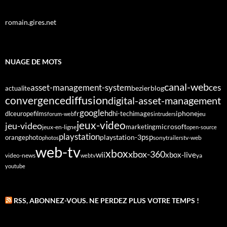
romain.gires.net
NUAGE DE MOTS
canal-web
asset-management-system
ces
bezier
blog
actualite
diffusion
convergence
digital-asset-management
google
fr
hd
dlc
europe
films
iphone
hi-tech
images
jeu
forum-web
intruders
jeux-video
jeu-video
microsoft
marketing
jeux-en-ligne
open-source
playstation
psp
orange
photo
playstation-3
sony
tv-web
photos
trailers
web-tv
xbox
xbox-360
wii
xbox-live
video-news
webtv
ya
youtube
RSS, ABONNEZ-VOUS. NE PERDEZ PLUS VOTRE TEMPS !