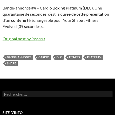
Bande-annonce #4 – Cardio Boxing Platinum (DLC). Une
quarantaine de secondes, c’est la durée de cette présentation
d’un
contenu
téléchargeable pour Your Shape : Fitness
Evolved (39 secondes). …
Original post by
inconnu
BANDE-ANNONCE
CARDIO
DLC
FITNESS
PLATINUM
SHAPE
Rechercher :
SITE D'INFO