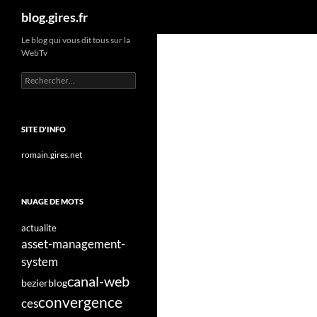
Recherche
blog.gires.fr
Aller
Le blog qui vous dit tous sur la
WebTv
au
contenu
Rechercher :
SITE D'INFO
romain.gires.net
NUAGE DE MOTS
actualite
asset-management-
system
canal-web
bezier
blog
convergence
ces