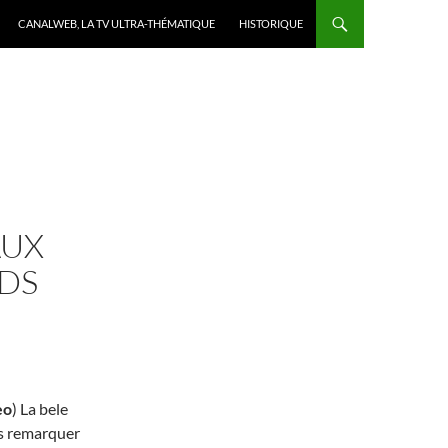
CANALWEB, LA TV ULTRA-THÉMATIQUE
HISTORIQUE
AUX
DS
eo
) La bele
us remarquer