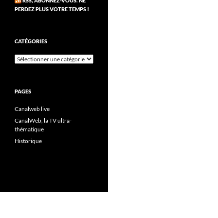
RSS, ABONNEZ-VOUS. NE
PERDEZ PLUS VOTRE TEMPS !
CATÉGORIES
Catégories
PAGES
Canalweb live
CanalWeb, la TV ultra-
thématique
Historique