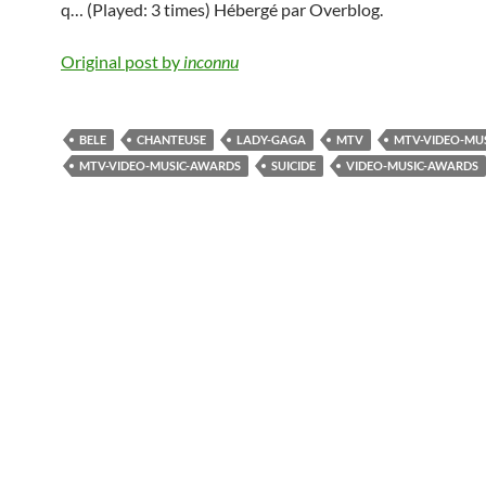
q… (Played: 3 times) Hébergé par Overblog.
Original post by
inconnu
BELE
CHANTEUSE
LADY-GAGA
MTV
MTV-VIDEO-MU
MTV-VIDEO-MUSIC-AWARDS
SUICIDE
VIDEO-MUSIC-AWARDS