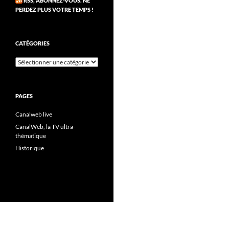
RSS, ABONNEZ-VOUS. NE
PERDEZ PLUS VOTRE TEMPS !
CATÉGORIES
Catégories
PAGES
Canalweb live
CanalWeb, la TV ultra-
thématique
Historique