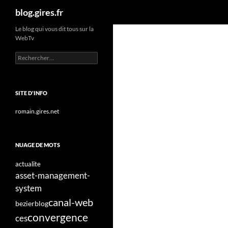
Recherche
blog.gires.fr
Aller
Le blog qui vous dit tous sur la
WebTv
au
contenu
Rechercher :
SITE D'INFO
romain.gires.net
NUAGE DE MOTS
actualite
asset-management-
system
canal-web
bezier
blog
convergence
ces