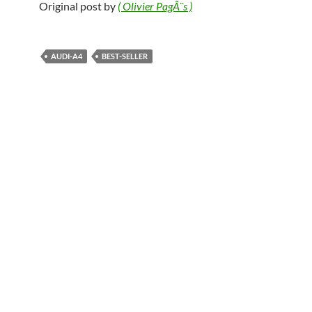
Original post by
( Olivier PagÃ¨s )
AUDI-A4
BEST-SELLER