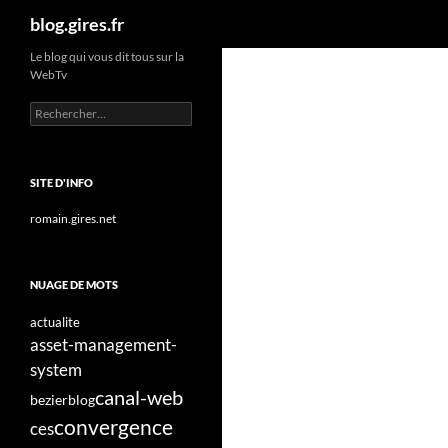
Recherche
blog.gires.fr
Aller
Le blog qui vous dit tous sur la
WebTv
au
contenu
Rechercher :
SITE D'INFO
romain.gires.net
NUAGE DE MOTS
actualite
asset-management-
system
canal-web
bezier
blog
convergence
ces