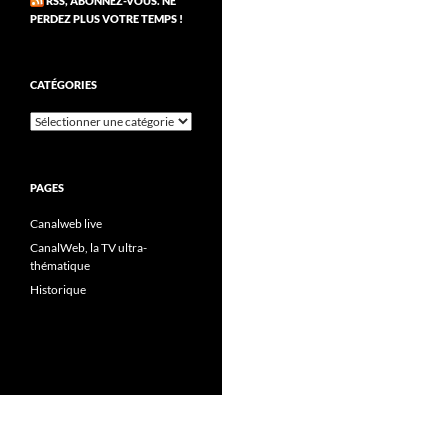
RSS, ABONNEZ-VOUS. NE
PERDEZ PLUS VOTRE TEMPS !
CATÉGORIES
Catégories
PAGES
Canalweb live
CanalWeb, la TV ultra-
thématique
Historique