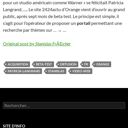
pour un studio américain comme Warner » se félicitait Patricia
Langrand,
….
Le site 2424actu d’Orange vient d’ouvrir au grand
public, après sept mois de beta test. Le principe est simple, il
s’agit pour l’opérateur de proposer un
portail
permettant une
recherche par thèmes sur … → …
Original post by
Stanislas FrÃ©cher
ACQUISITION
BETA-TEST
DIFFUSION
FR
ORANGE
PATRICIA-LANGRAND
STANISLAS
VIDEO-WEB
Rechercher :
SITE D'INFO