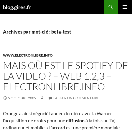
Aller
Recherche
blog.gires.fr
au
MENU
contenu
PRINCI
Archives par mot-clé : beta-test
WWW.ELECTRONLIBRE.INFO
MAIS OÙ EST LE SPOTIFY DE
LA VIDEO ? – WEB 1,2,3 –
ELECTRONLIBRE.INFO
5 OCTOBRE 2009
LAISSER UN COMMENTAIRE
Orange a ainsi négocié l’année dernière avec la Warner
l’acquisition de droits pour une
diffusion
à la fois sur TV,
ordinateur et mobile. « L’accord est une première mondiale