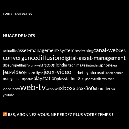
romain.gires.net
NUAGE DE MOTS
canal-web
asset-management-system
ces
bezier
blog
actualite
diffusion
convergence
digital-asset-management
google
fr
hd
dlc
europe
films
iphone
hi-tech
images
jeu
forum-web
intruders
jeux-video
jeu-video
microsoft
marketing
jeux-en-ligne
open-source
playstation
psp
orange
photo
playstation-3
sony
tv-web
photos
trailers
web-tv
xbox
xbox-360
wii
xbox-live
video-news
webtv
ya
youtube
RSS, ABONNEZ-VOUS. NE PERDEZ PLUS VOTRE TEMPS !