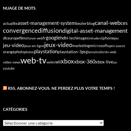
NUAGE DE MOTS
canal-web
asset-management-system
ces
bezier
blog
actualite
diffusion
convergence
digital-asset-management
google
fr
hd
dlc
europe
films
iphone
hi-tech
images
jeu
forum-web
intruders
jeux-video
jeu-video
microsoft
marketing
jeux-en-ligne
open-source
playstation
psp
orange
photo
playstation-3
sony
tv-web
photos
trailers
web-tv
xbox
xbox-360
wii
xbox-live
video-news
webtv
ya
youtube
RSS, ABONNEZ-VOUS. NE PERDEZ PLUS VOTRE TEMPS !
CATÉGORIES
Catégories