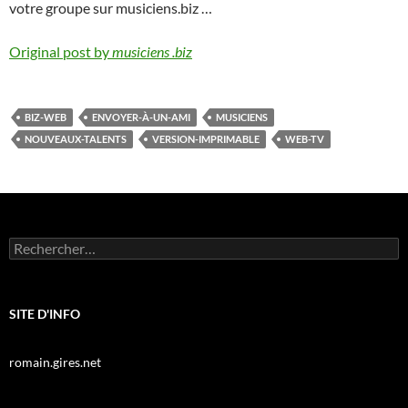
votre groupe sur musiciens.biz …
Original post by
musiciens .biz
BIZ-WEB
ENVOYER-À-UN-AMI
MUSICIENS
NOUVEAUX-TALENTS
VERSION-IMPRIMABLE
WEB-TV
Rechercher :
SITE D'INFO
romain.gires.net