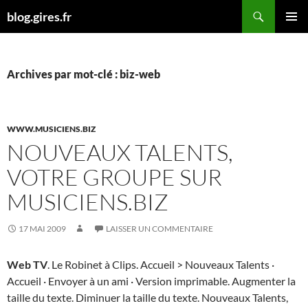
Aller
Recherche
blog.gires.fr
au
MENU
contenu
PRINCI
Archives par mot-clé : biz-web
WWW.MUSICIENS.BIZ
NOUVEAUX TALENTS,
VOTRE GROUPE SUR
MUSICIENS.BIZ
17 MAI 2009
LAISSER UN COMMENTAIRE
Web TV
. Le Robinet à Clips. Accueil > Nouveaux Talents ·
Accueil · Envoyer à un ami · Version imprimable. Augmenter la
taille du texte. Diminuer la taille du texte. Nouveaux Talents,